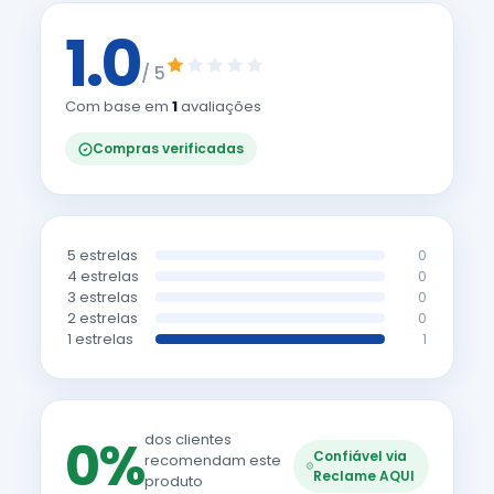
1.0
/ 5
Com base em
1
avaliações
Compras verificadas
5 estrelas
0
4 estrelas
0
3 estrelas
0
2 estrelas
0
1 estrelas
1
0%
dos clientes
Confiável via
recomendam este
Reclame AQUI
produto