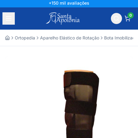
+150 mil avaliações
0
Ortopedia
Aparelho Elástico de Rotação
Bota Imobilizado
Home