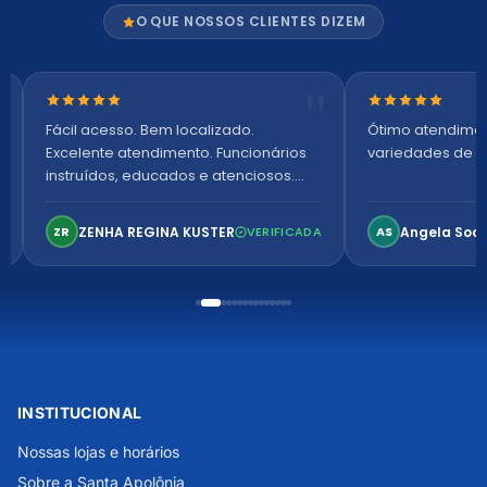
O QUE NOSSOS CLIENTES DIZEM
Nota 5 de 5 estrelas
Nota 5 de 5 es
Fácil acesso. Bem localizado.
Ótimo atendime
Excelente atendimento. Funcionários
variedades de p
instruídos, educados e atenciosos.
Ambiente arejado, espaçoso e
confortável. Perfeito!
ZENHA REGINA KUSTER
Angela Soa
ZR
VERIFICADA
AS
INSTITUCIONAL
Nossas lojas e horários
Sobre a Santa Apolônia