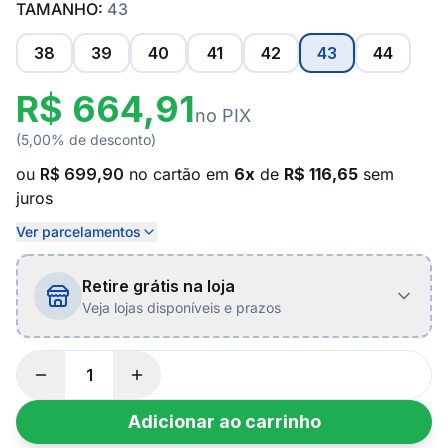
TAMANHO:
43
38
39
40
41
42
43
44
R$ 664,91
no PIX
(5,00% de desconto)
ou
R$ 699,90
no cartão em
6x
de
R$ 116,65
sem
juros
Ver parcelamentos
Retire grátis na loja
Veja lojas disponíveis e prazos
Adicionar ao carrinho