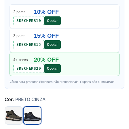
10% OFF
2 pares
SKECHERS10
Copiar
15% OFF
3 pares
SKECHERS15
Copiar
20% OFF
4+ pares
SKECHERS20
Copiar
Válido para produtos Skechers não promocionais. Cupons não cumulativos.
Cor:
PRETO CINZA