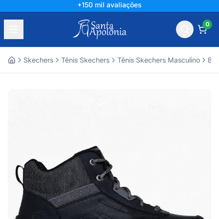
+150 mil avaliações
0
Skechers
Tênis Skechers
Tênis Skechers Masculino
Bot
Home