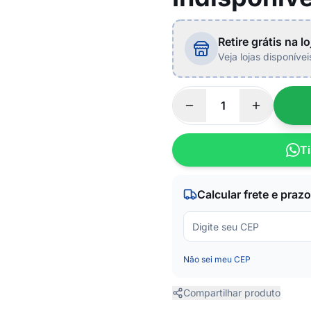
Retire grátis na lo
Veja lojas disponíve
Ti
Calcular frete e prazo
Não sei meu CEP
Compartilhar produto