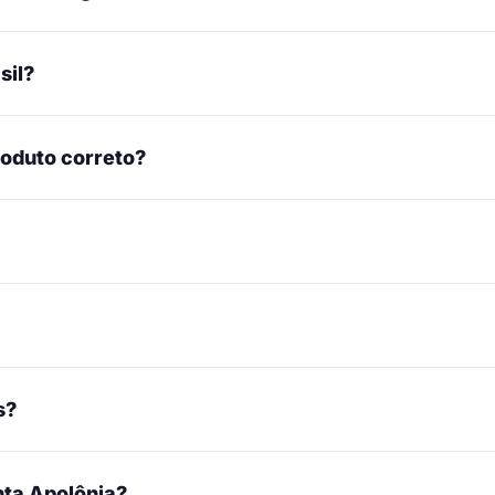
sil?
roduto correto?
s?
ta Apolônia?