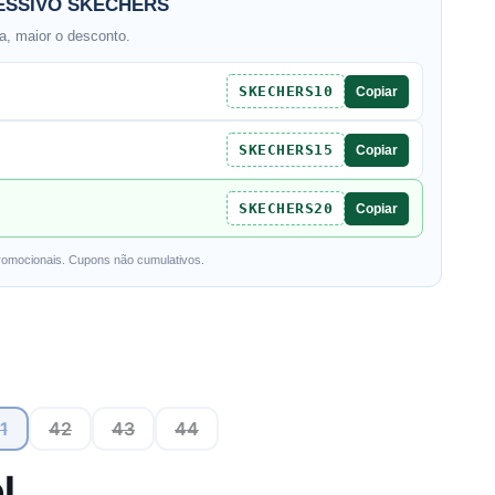
SSIVO SKECHERS
, maior o desconto.
SKECHERS10
Copiar
SKECHERS15
Copiar
SKECHERS20
Copiar
romocionais. Cupons não cumulativos.
1
42
43
44
l