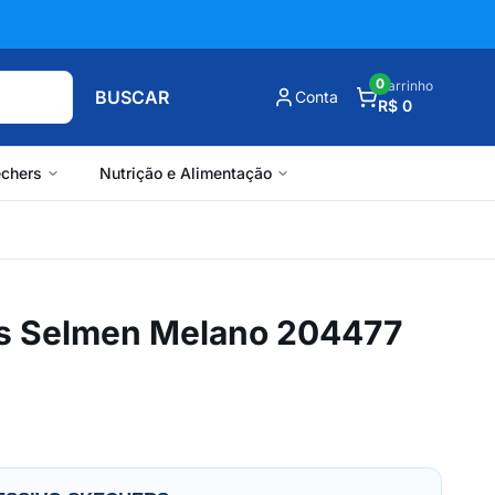
0
Carrinho
BUSCAR
Conta
R$ 0
chers
Nutrição e Alimentação
s Selmen Melano 204477