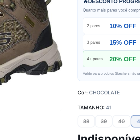
🔥
DESCONTO PROGRE
Quanto mais pares você compra
10% OFF
2 pares
15% OFF
3 pares
20% OFF
4+ pares
Válido para produtos Skechers não p
Cor:
CHOCOLATE
TAMANHO:
41
38
39
40
4
Indisponíve