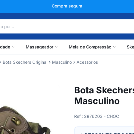
+150 mil avaliações
idade
Massageador
Meia de Compressão
Ske
Bota Skechers Original
Masculino
Acessórios
Bota Skecher
Masculino
Ref.: 2876203 - CHOC