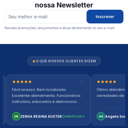
nossa Newsletter
Inscrever
Receba promoções, lançamentos e dicas diretamente no seu e-mail.
O QUE NOSSOS CLIENTES DIZEM
Nota 5 de 5 estrelas
Nota 5 de 5 es
Fácil acesso. Bem localizado.
Ótimo atendime
Excelente atendimento. Funcionários
variedades de p
instruídos, educados e atenciosos.
Ambiente arejado, espaçoso e
confortável. Perfeito!
ZENHA REGINA KUSTER
Angela Soa
ZR
VERIFICADA
AS