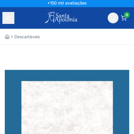
+150 mil avaliações
0
Descartáveis
Home