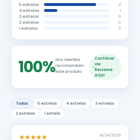
5 estrelas
4
4 estrelas
1
3 estrelas
0
2 estrelas
0
1 estrelas
0
Confiável
100%
dos clientes
via
recomendam
Reclame
este produto
AQUI
Todos
5 estrelas
4 estrelas
3 estrelas
2 estrelas
1 estrela
14/04/2026