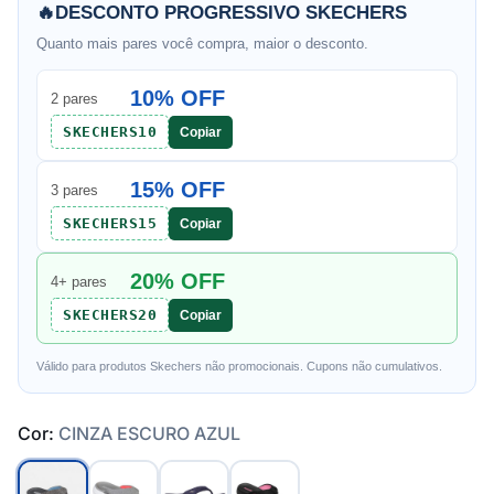
🔥
DESCONTO PROGRESSIVO SKECHERS
Quanto mais pares você compra, maior o desconto.
10% OFF
2 pares
SKECHERS10
Copiar
15% OFF
3 pares
SKECHERS15
Copiar
20% OFF
4+ pares
SKECHERS20
Copiar
Válido para produtos Skechers não promocionais. Cupons não cumulativos.
Cor:
CINZA ESCURO AZUL