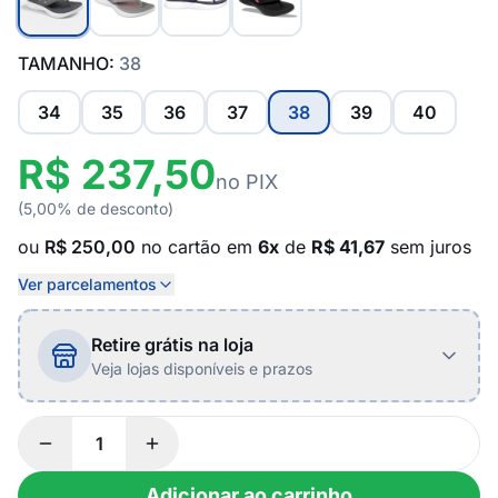
TAMANHO:
38
34
35
36
37
38
39
40
R$ 237,50
no PIX
(5,00% de desconto)
ou
R$ 250,00
no cartão em
6x
de
R$ 41,67
sem juros
Ver parcelamentos
Retire grátis na loja
Veja lojas disponíveis e prazos
Adicionar ao carrinho