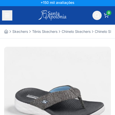
+150 mil avaliações
0
Skechers
Tênis Skechers
Chinelo Skechers
Chinelo Ske
Home