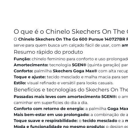
O que é o Chinelo Skechers On The
O
Chinelo Skechers On The Go 600 Pursue 140727BR 
serve para quem busca um calçado fácil de usar, com
am
Resumo rápido do produto
Função:
chinelo feminino para conforto e uso prolongad
Amortecimento:
tecnologia
5GEN®
(quinta geração) par
Conforto:
palmilha
Skechers Goga Max®
com alta recup
Toque e ajuste:
tecido mesclado e malha macia para sen
Estilo:
visual refinado e versátil para looks casuais.
Benefícios e tecnologias do Skechers On T
Passadas mais leves com amortecimento 5GEN®:
o amo
caminhar em superfícies do dia a dia.
Conforto com retorno de energia:
a palmilha
Goga Ma
Mais bem-estar em uso prolongado:
a combinação de am
Toque suave e respirabilidade:
o
tecido mesclado
e a
m
Moda e funcionalidade no mesmo produto:
o design e