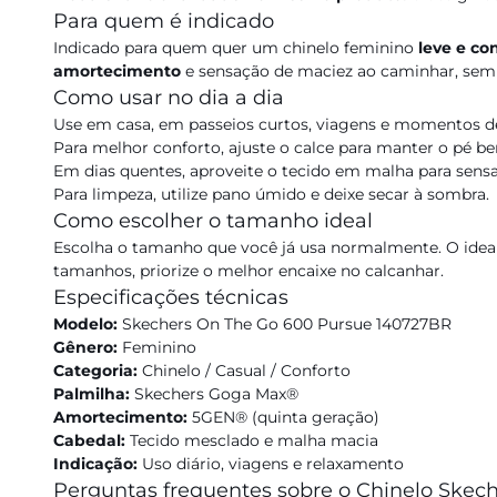
Para quem é indicado
Indicado para quem quer um chinelo feminino
leve e co
amortecimento
e sensação de maciez ao caminhar, sem 
Como usar no dia a dia
Use em casa, em passeios curtos, viagens e momentos d
Para melhor conforto, ajuste o calce para manter o pé b
Em dias quentes, aproveite o tecido em malha para sensa
Para limpeza, utilize pano úmido e deixe secar à sombra.
Como escolher o tamanho ideal
Escolha o tamanho que você já usa normalmente. O ideal 
tamanhos, priorize o melhor encaixe no calcanhar.
Especificações técnicas
Modelo:
Skechers On The Go 600 Pursue 140727BR
Gênero:
Feminino
Categoria:
Chinelo / Casual / Conforto
Palmilha:
Skechers Goga Max®
Amortecimento:
5GEN® (quinta geração)
Cabedal:
Tecido mesclado e malha macia
Indicação:
Uso diário, viagens e relaxamento
Perguntas frequentes sobre o Chinelo Skec