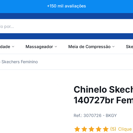
+150 mil avaliações
idade
Massageador
Meia de Compressão
Ske
o Skechers Feminino
Chinelo Skec
140727br Fem
Ref.: 3070726 - BKGY
(5)
Clique 