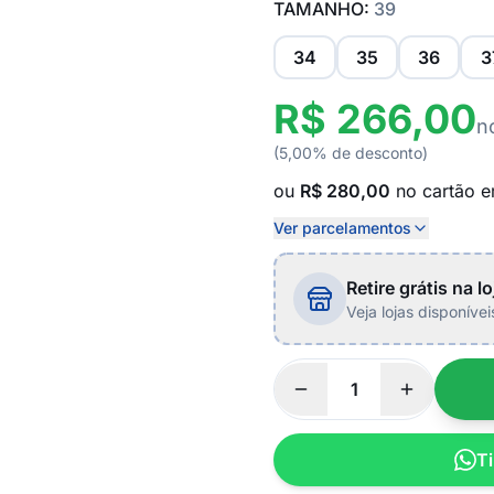
TAMANHO:
39
34
35
36
3
R$ 266,00
n
(5,00% de desconto)
ou
R$ 280,00
no cartão 
Ver parcelamentos
Retire grátis na lo
Veja lojas disponíve
Ti