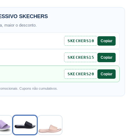
SSIVO SKECHERS
, maior o desconto.
SKECHERS10
Copiar
SKECHERS15
Copiar
SKECHERS20
Copiar
romocionais. Cupons não cumulativos.