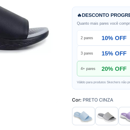
🔥
DESCONTO PROGRE
Quanto mais pares você compra
10% OFF
2 pares
15% OFF
3 pares
20% OFF
4+ pares
Válido para produtos Skechers não p
Cor:
PRETO CINZA