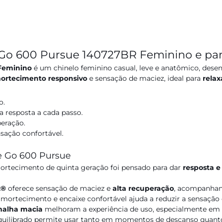
 Go 600 Pursue 140727BR Feminino e par
Feminino
é um chinelo feminino casual, leve e anatômico, desen
ortecimento responsivo
e sensação de maciez, ideal para
relax
o.
a resposta a cada passo.
eração.
sação confortável.
he Go 600 Pursue
rtecimento de quinta geração foi pensado para dar
resposta e
x®
oferece sensação de maciez e
alta recuperação
, acompanhan
ortecimento e encaixe confortável ajuda a reduzir a sensação 
alha macia
melhoram a experiência de uso, especialmente em 
quilibrado permite usar tanto em momentos de descanso quanto