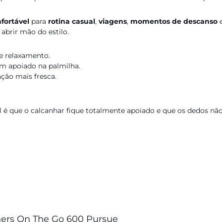
nfortável
para
rotina casual
,
viagens
,
momentos de descanso
e
abrir mão do estilo.
e relaxamento.
em apoiado na palmilha.
ção mais fresca.
é que o calcanhar fique totalmente apoiado e que os dedos não 
hers On The Go 600 Pursue