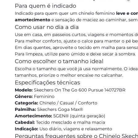
Para quem é indicado
Indicado para quem quer um chinelo feminino
leve e co
amortecimento
e sensação de maciez ao caminhar, sem 
Como usar no dia a dia
Use em casa, em passeios curtos, viagens e momentos d
Para melhor conforto, ajuste o calce para manter o pé b
Em dias quentes, aproveite o tecido em malha para sensa
Para limpeza, utilize pano úmido e deixe secar à sombra.
Como escolher o tamanho ideal
Escolha o tamanho que você já usa normalmente. O ideal 
tamanhos, priorize o melhor encaixe no calcanhar.
Especificações técnicas
Modelo:
Skechers On The Go 600 Pursue 140727BR
Gênero:
Feminino
Categoria:
Chinelo / Casual / Conforto
Palmilha:
Skechers Goga Max®
Amortecimento:
5GEN® (quinta geração)
Cabedal:
Tecido mesclado e malha macia
Indicação:
Uso diário, viagens e relaxamento
Perguntas frequentes sobre o Chinelo Skec