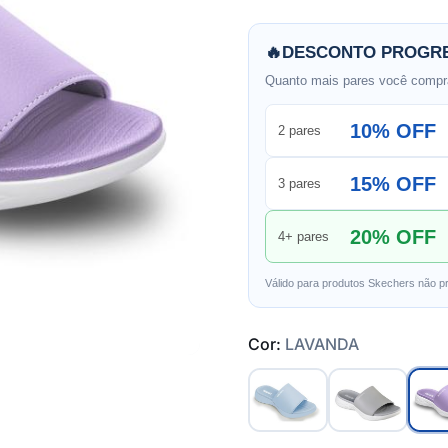
🔥
DESCONTO PROGRE
Quanto mais pares você compra
10% OFF
2 pares
15% OFF
3 pares
20% OFF
4+ pares
Válido para produtos Skechers não p
Cor:
LAVANDA