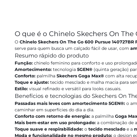
O que é o Chinelo Skechers On The
O
Chinelo Skechers On The Go 600 Pursue 140727BR 
serve para quem busca um calçado fácil de usar, com
am
Resumo rápido do produto
Função:
chinelo feminino para conforto e uso prolongad
Amortecimento:
tecnologia
5GEN®
(quinta geração) par
Conforto:
palmilha
Skechers Goga Max®
com alta recup
Toque e ajuste:
tecido mesclado e malha macia para sen
Estilo:
visual refinado e versátil para looks casuais.
Benefícios e tecnologias do Skechers On T
Passadas mais leves com amortecimento 5GEN®:
o amo
caminhar em superfícies do dia a dia.
Conforto com retorno de energia:
a palmilha
Goga Ma
Mais bem-estar em uso prolongado:
a combinação de am
Toque suave e respirabilidade:
o
tecido mesclado
e a
m
Moda e funcionalidade no mesmo produto:
o design e