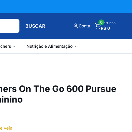
0
Carrinho
BUSCAR
Conta
R$ 0
chers
Nutrição e Alimentação
hers On The Go 600 Pursue
inino
e veja!