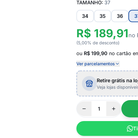
TAMANHO:
37
34
35
36
3
R$ 189,91
no 
(5,00% de desconto)
ou
R$ 199,90
no cartão 
Ver parcelamentos
Retire grátis na lo
Veja lojas disponíve
Ti