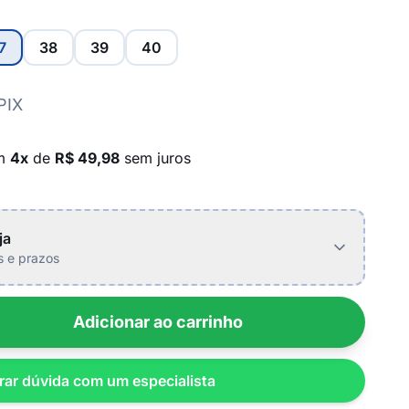
7
38
39
40
PIX
em
4x
de
R$ 49,98
sem juros
ja
is e prazos
Adicionar ao carrinho
rar dúvida com um especialista