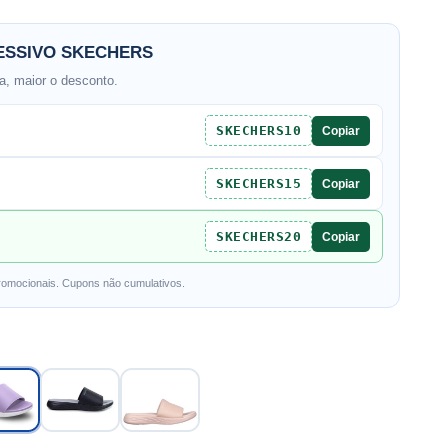
SSIVO SKECHERS
, maior o desconto.
SKECHERS10
Copiar
SKECHERS15
Copiar
SKECHERS20
Copiar
romocionais. Cupons não cumulativos.