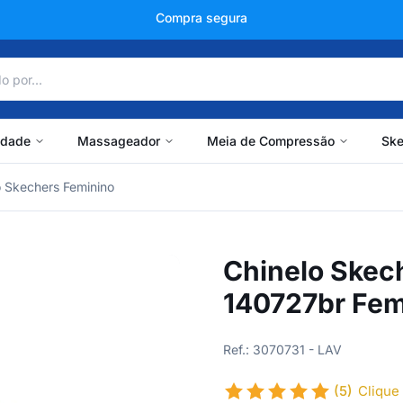
+150 mil avaliações
idade
Massageador
Meia de Compressão
Ske
o Skechers Feminino
Chinelo Skec
140727br Fem
Ref.: 3070731 - LAV
(5)
Clique 