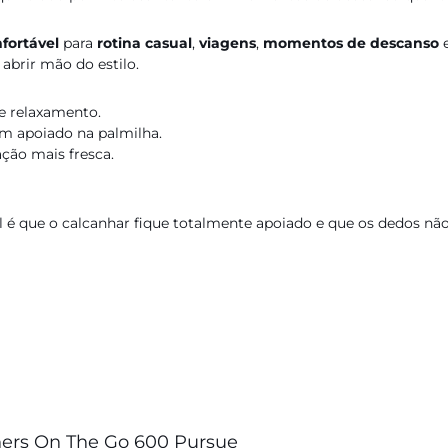
nfortável
para
rotina casual
,
viagens
,
momentos de descanso
e
abrir mão do estilo.
e relaxamento.
em apoiado na palmilha.
ção mais fresca.
é que o calcanhar fique totalmente apoiado e que os dedos não 
hers On The Go 600 Pursue