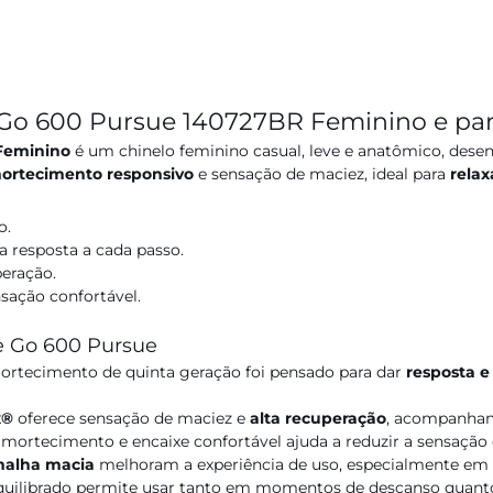
 Go 600 Pursue 140727BR Feminino e par
Feminino
é um chinelo feminino casual, leve e anatômico, desen
ortecimento responsivo
e sensação de maciez, ideal para
relax
o.
a resposta a cada passo.
eração.
sação confortável.
he Go 600 Pursue
rtecimento de quinta geração foi pensado para dar
resposta e
x®
oferece sensação de maciez e
alta recuperação
, acompanhan
ortecimento e encaixe confortável ajuda a reduzir a sensação 
alha macia
melhoram a experiência de uso, especialmente em 
quilibrado permite usar tanto em momentos de descanso quanto