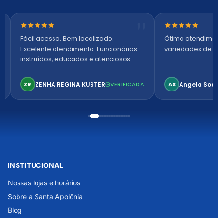
Nota 5 de 5 estrelas
Nota 5 de 5 es
Fácil acesso. Bem localizado.
Ótimo atendime
Excelente atendimento. Funcionários
variedades de p
instruídos, educados e atenciosos.
Ambiente arejado, espaçoso e
confortável. Perfeito!
ZENHA REGINA KUSTER
Angela Soa
ZR
VERIFICADA
AS
INSTITUCIONAL
Nossas lojas e horários
Sobre a Santa Apolônia
Blog