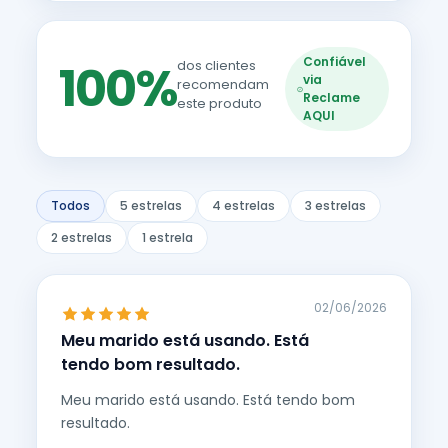
Confiável
100%
dos clientes
via
recomendam
Reclame
este produto
AQUI
Todos
5 estrelas
4 estrelas
3 estrelas
2 estrelas
1 estrela
02/06/2026
Meu marido está usando. Está
tendo bom resultado.
Meu marido está usando. Está tendo bom
resultado.