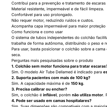
Contribui para a prevenção e tratamento de escaras es
Material resistente, impermeável e de fácil limpeza.
Confortável para uso prolongado.
Não requer motor, reduzindo ruídos e custos.
Acompanha capa impermeável para maior proteção e
Como funciona e como usar
O sistema de tubos independentes do colchão facili
trabalha de forma autônoma, distribuindo o peso e re
Para usar, basta posicionar o colchão sobre a cama 
seca.
Perguntas mais pesquisadas sobre o produto
1. Colchão sem motor funciona para tratar escaras
Sim. O modelo Air Tube Dellamed é indicado para
es
2. Suporta pacientes com mais de 100 kg?
Sim. A capacidade máxima é de
150 kg
.
3. Precisa calibrar ou encher?
Sim, o colchão é
inflável
, porém
não utiliza motor
. 
4. Pode ser usado em camas hospitalares?
Sim. Suas dimensões são compatíveis com a maiori