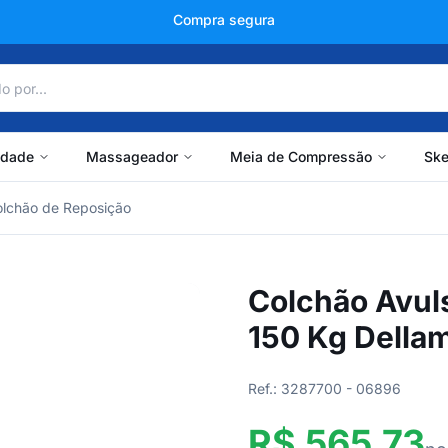
+150 mil avaliações
idade
Massageador
Meia de Compressão
Ske
lchão de Reposição
Colchão Avul
150 Kg Della
Ref.: 3287700 - 06896
R$ 565,73