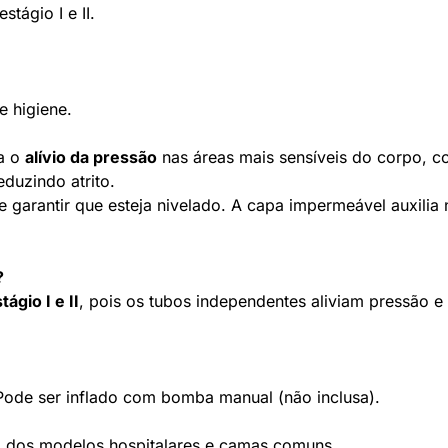
tágio I e II.
 higiene.
ta o
alívio da pressão
nas áreas mais sensíveis do corpo, 
duzindo atrito.
e garantir que esteja nivelado. A capa impermeável auxilia
?
tágio I e II
, pois os tubos independentes aliviam pressão e
Pode ser inflado com bomba manual (não inclusa).
a dos modelos hospitalares e camas comuns.