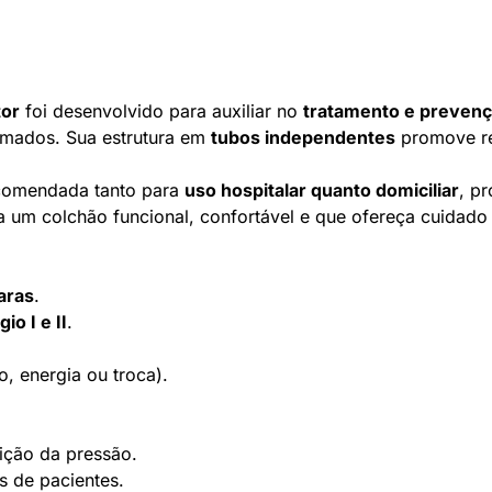
tor
foi desenvolvido para auxiliar no
tratamento e prevençã
camados. Sua estrutura em
tubos independentes
promove red
ecomendada tanto para
uso hospitalar quanto domiciliar
, p
ca um colchão funcional, confortável e que ofereça cuidad
aras
.
io I e II
.
, energia ou troca).
ição da pressão.
is de pacientes.