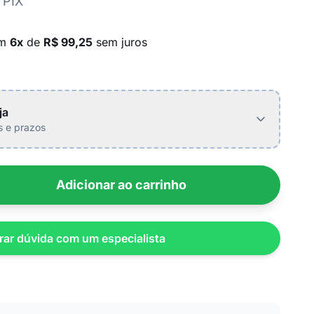
 PIX
em
6x
de
R$ 99,25
sem juros
ja
is e prazos
Adicionar ao carrinho
rar dúvida com um especialista