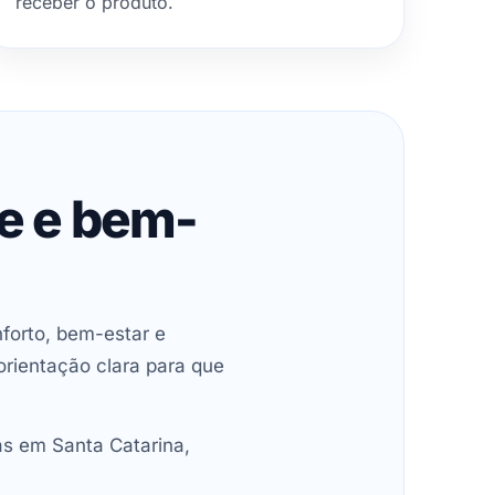
receber o produto.
de e bem-
forto, bem-estar e
orientação clara para que
as em Santa Catarina,