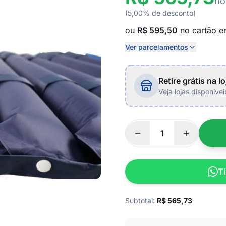
no
(5,00% de desconto)
ou
R$ 595,50
no cartão 
Ver parcelamentos
Retire grátis na lo
Veja lojas disponíve
Ti
Subtotal:
R$
565,73