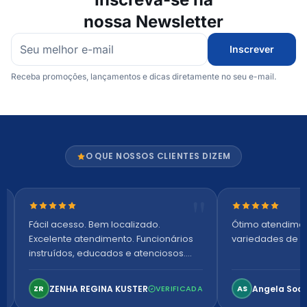
nossa Newsletter
Inscrever
Receba promoções, lançamentos e dicas diretamente no seu e-mail.
O QUE NOSSOS CLIENTES DIZEM
Nota 5 de 5 estrelas
Nota 5 de 5 es
Fácil acesso. Bem localizado.
Ótimo atendime
Excelente atendimento. Funcionários
variedades de p
instruídos, educados e atenciosos.
Ambiente arejado, espaçoso e
confortável. Perfeito!
ZENHA REGINA KUSTER
Angela Soa
ZR
VERIFICADA
AS