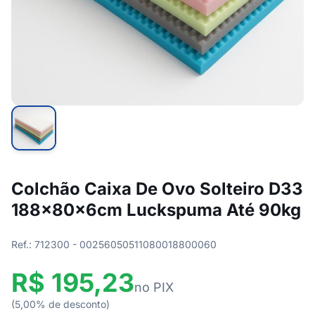
Colchão Caixa De Ovo Solteiro D33
188x80x6cm Luckspuma Até 90kg
Ref.: 712300 - 00256050511080018800060
R$ 195,23
no PIX
(5,00% de desconto)