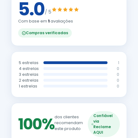
5.0
/ 5
Com base em
1
avaliações
Compras verificadas
5 estrelas
1
4 estrelas
0
3 estrelas
0
2 estrelas
0
1 estrelas
0
Confiável
100%
dos clientes
via
recomendam
Reclame
este produto
AQUI