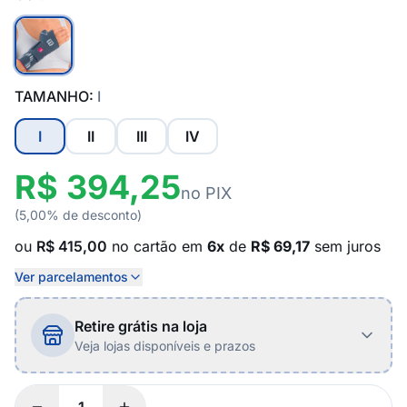
TAMANHO:
I
I
II
III
IV
R$ 394,25
no PIX
(5,00% de desconto)
ou
R$ 415,00
no cartão em
6x
de
R$ 69,17
sem juros
Ver parcelamentos
Retire grátis na loja
Veja lojas disponíveis e prazos