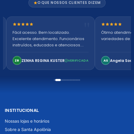
O QUE NOSSOS CLIENTES DIZEM
Nota 5 de 5 estrelas
Nota 5 de 5 es
Fácil acesso. Bem localizado.
Ótimo atendime
Excelente atendimento. Funcionários
variedades de p
instruídos, educados e atenciosos.
Ambiente arejado, espaçoso e
confortável. Perfeito!
ZENHA REGINA KUSTER
Angela Soa
ZR
VERIFICADA
AS
INSTITUCIONAL
Nossas lojas e horários
Sobre a Santa Apolônia