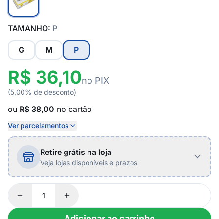
TAMANHO:
P
G
M
P
R$ 36,10
no PIX
(5,00% de desconto)
ou
R$ 38,00
no cartão
Ver parcelamentos
Retire grátis na loja
Veja lojas disponíveis e prazos
Adicionar ao carrinho