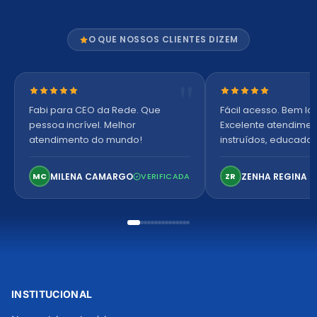
O QUE NOSSOS CLIENTES DIZEM
Nota 5 de 5 estrelas
Nota 5 de 5 estre
Fabi para CEO da Rede. Que
Fácil acesso. Bem lo
pessoa incrível. Melhor
Excelente atendiment
atendimento do mundo!
instruídos, educados
Ambiente arejado, 
confortável. Perfeito!
MILENA CAMARGO
ZENHA REGINA K
MC
VERIFICADA
ZR
INSTITUCIONAL