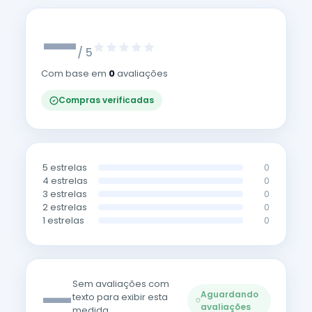
—
/ 5
Com base em
0
avaliações
Compras verificadas
5 estrelas
0
4 estrelas
0
3 estrelas
0
2 estrelas
0
1 estrelas
0
—
Sem avaliações com
Aguardando
texto para exibir esta
avaliações
medida.