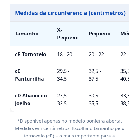
Medidas da circunferência (centímetros)
X-
Tamanho
Pequeno
Médio
Pequeno
cB Tornozelo
18 - 20
20 - 22
22 - 24
cC
29,5 -
32,5 -
35,5 -
Panturrilha
34,5
37,5
40,5
cD Abaixo do
27,5 -
30,5 -
33,5 -
joelho
32,5
35,5
38,5
*Disponível apenas no modelo ponteira aberta.
Medidas em centímetros. Escolha o tamanho pelo
tornozelo (cB) – o mais importante para a