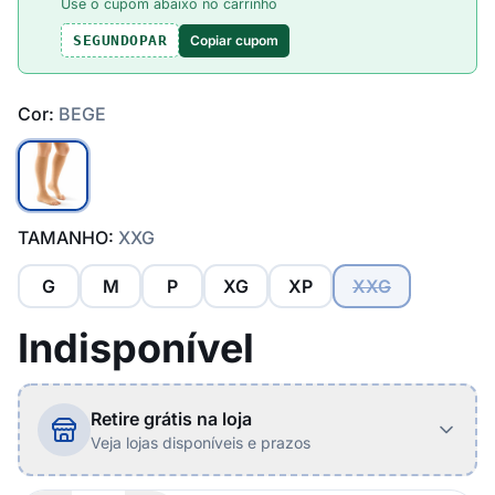
Use o cupom abaixo no carrinho
Copiar cupom
SEGUNDOPAR
Cor:
BEGE
TAMANHO:
XXG
G
M
P
XG
XP
XXG
Indisponível
Retire grátis na loja
Veja lojas disponíveis e prazos