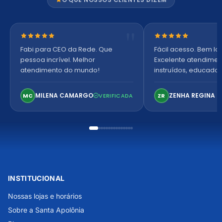
Nota 5 de 5 estrelas
Nota 5 de 5 estre
Fabi para CEO da Rede. Que
Fácil acesso. Bem lo
pessoa incrível. Melhor
Excelente atendiment
atendimento do mundo!
instruídos, educados
Ambiente arejado, 
confortável. Perfeito!
MILENA CAMARGO
ZENHA REGINA K
MC
VERIFICADA
ZR
INSTITUCIONAL
Nossas lojas e horários
Sobre a Santa Apolônia