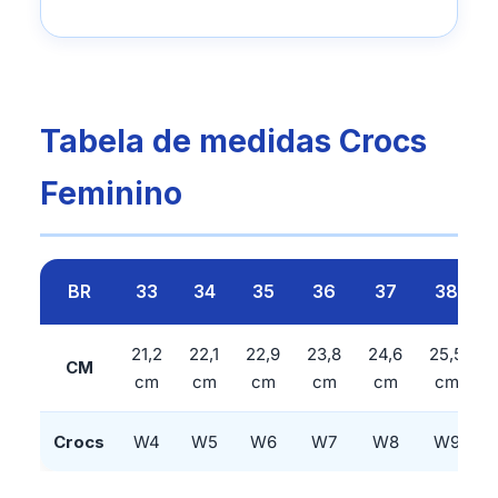
Tabela de medidas Crocs
Feminino
BR
33
34
35
36
37
38
21,2
22,1
22,9
23,8
24,6
25,5
CM
cm
cm
cm
cm
cm
cm
Crocs
W4
W5
W6
W7
W8
W9