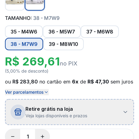
TAMANHO:
38 - M7W9
35 - M4W6
36 - M5W7
37 - M6W8
38 - M7W9
39 - M8W10
R$ 269,61
no PIX
(5,00% de desconto)
ou
R$ 283,80
no cartão em
6x
de
R$ 47,30
sem juros
Ver parcelamentos
Retire grátis na loja
Veja lojas disponíveis e prazos