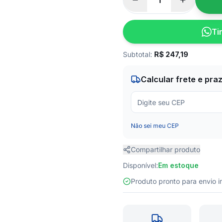
Ti
Subtotal:
R$
247,19
Calcular frete e pra
Não sei meu CEP
Compartilhar produto
Disponível:
Em estoque
Produto pronto para envio