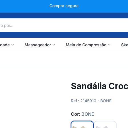
+150 mil avaliações
idade
Massageador
Meia de Compressão
Ske
Sandália Croc
Ref.: 2145910 - BONE
Cor:
BONE