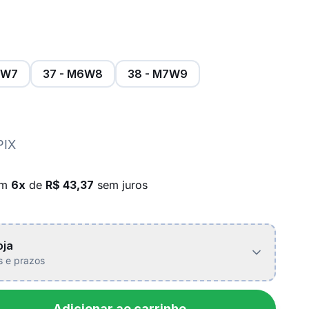
5W7
37 - M6W8
38 - M7W9
PIX
em
6x
de
R$ 43,37
sem juros
oja
is e prazos
Adicionar ao carrinho