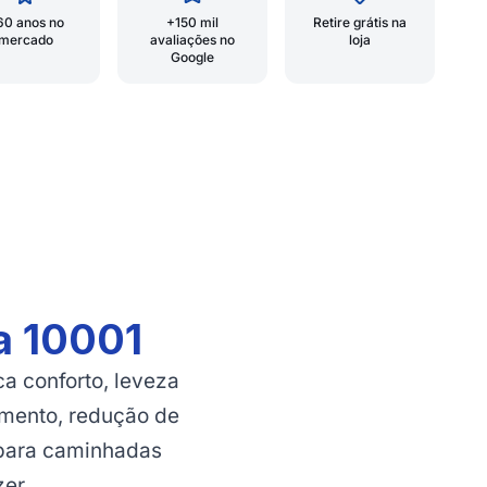
60 anos no
+150 mil
Retire grátis na
mercado
avaliações no
loja
Google
a 10001
a conforto, leveza
cimento, redução de
 para caminhadas
zer.