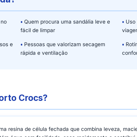
 no
•
Quem procura uma sandália leve e
•
Uso e
fácil de limpar
viage
sos e
•
Pessoas que valorizam secagem
•
Roti
rápida e ventilação
confo
orto Crocs?
, uma resina de célula fechada que combina leveza, mac