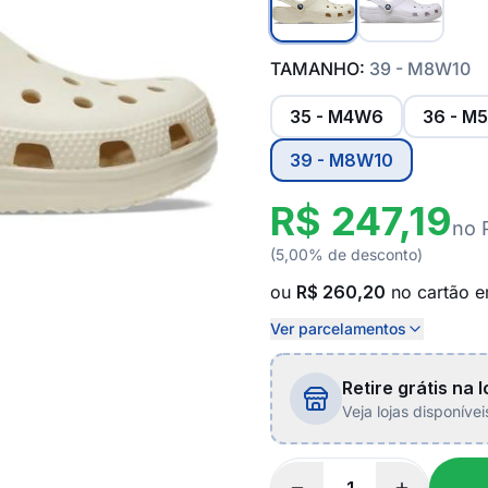
TAMANHO:
39 - M8W10
35 - M4W6
36 - M
39 - M8W10
R$ 247,19
no 
(5,00% de desconto)
ou
R$ 260,20
no cartão 
Ver parcelamentos
Retire grátis na l
Veja lojas disponíve