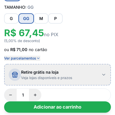
TAMANHO:
GG
G
GG
M
P
R$ 67,45
no PIX
(5,00% de desconto)
ou
R$ 71,00
no cartão
Ver parcelamentos
Retire grátis na loja
Veja lojas disponíveis e prazos
Adicionar ao carrinho