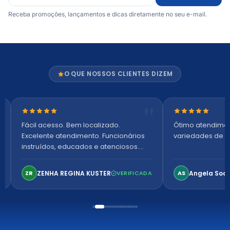
Receba promoções, lançamentos e dicas diretamente no seu e-mail.
O QUE NOSSOS CLIENTES DIZEM
Nota 5 de 5 estrelas
Nota 5 de 5 es
Fácil acesso. Bem localizado.
Ótimo atendime
Excelente atendimento. Funcionários
variedades de p
instruídos, educados e atenciosos.
Ambiente arejado, espaçoso e
confortável. Perfeito!
ZENHA REGINA KUSTER
Angela Soa
ZR
VERIFICADA
AS