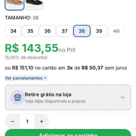
TAMANHO:
38
34
35
36
37
38
39
40
R$ 143,55
no PIX
(5,00% de desconto)
ou
R$ 151,10
no cartão em
3x
de
R$ 50,37
sem juros
Ver parcelamentos
Retire grátis na loja
Veja lojas disponíveis e prazos
Adicionar ao carrinho