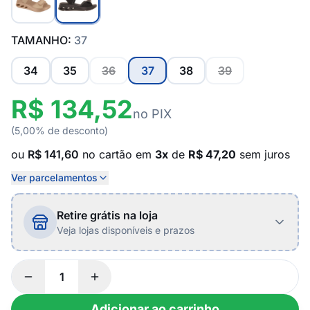
TAMANHO:
37
34
35
36
37
38
39
R$ 134,52
no PIX
(5,00% de desconto)
ou
R$ 141,60
no cartão em
3x
de
R$ 47,20
sem juros
Ver parcelamentos
Retire grátis na loja
Veja lojas disponíveis e prazos
Adicionar ao carrinho