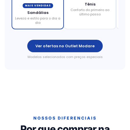
Tênis
MAIS VENDIDAS
Conforto do primeiro ao
Eleg
Sandálias
último passo
Leveza e estilo para o dia a
dia
Ver ofertas no Outlet Modare
Modelos selecionados com preços especiais
NOSSOS DIFERENCIAIS
Por que comprar na