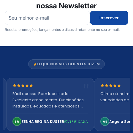
nossa Newsletter
Inscrever
Receba promoções, lançamentos e dicas diretamente no seu e-mail.
O QUE NOSSOS CLIENTES DIZEM
Nota 5 de 5 estrelas
Nota 5 de 5 es
Fácil acesso. Bem localizado.
Ótimo atendime
Excelente atendimento. Funcionários
variedades de p
instruídos, educados e atenciosos.
Ambiente arejado, espaçoso e
confortável. Perfeito!
ZENHA REGINA KUSTER
Angela Soa
ZR
VERIFICADA
AS