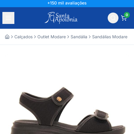
+150 mil avaliações
0
Calçados
Outlet Modare
Sandália
Sandálias Modare
Home