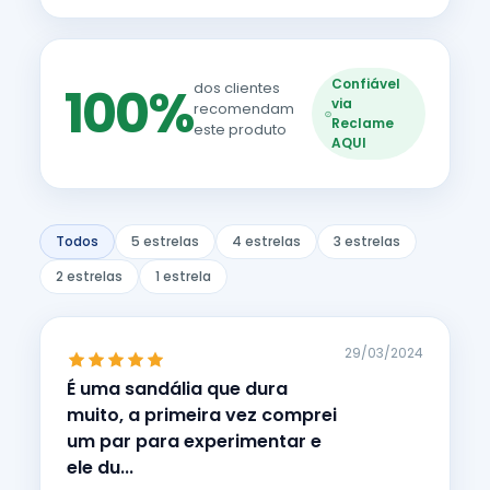
Confiável
100%
dos clientes
via
recomendam
Reclame
este produto
AQUI
Todos
5 estrelas
4 estrelas
3 estrelas
2 estrelas
1 estrela
29/03/2024
É uma sandália que dura
muito, a primeira vez comprei
um par para experimentar e
ele du...