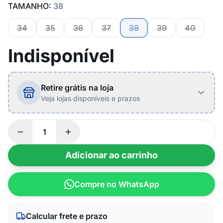
TAMANHO:
38
34
35
36
37
38
39
40
Indisponível
Retire grátis na loja
Veja lojas disponíveis e prazos
Adicionar ao carrinho
Compre no WhatsApp
Calcular frete e prazo