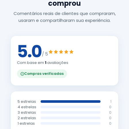
comprou
Comentários reais de clientes que compraram,
usaram e compartilharam sua experiência.
5.0
/ 5
Com base em
1
avaliações
Compras verificadas
5 estrelas
1
4 estrelas
0
3 estrelas
0
2 estrelas
0
1 estrelas
0