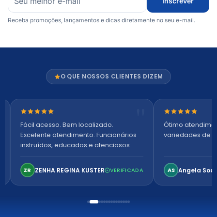
Inscrever
Receba promoções, lançamentos e dicas diretamente no seu e-mail.
O QUE NOSSOS CLIENTES DIZEM
Nota 5 de 5 estrelas
Nota 5 de 5 es
Fácil acesso. Bem localizado.
Ótimo atendime
Excelente atendimento. Funcionários
variedades de p
instruídos, educados e atenciosos.
Ambiente arejado, espaçoso e
confortável. Perfeito!
ZENHA REGINA KUSTER
Angela Soa
ZR
VERIFICADA
AS