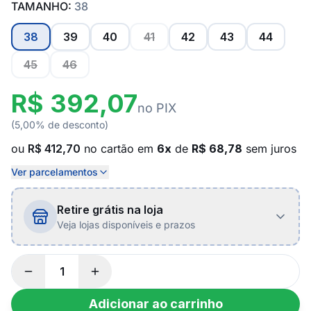
TAMANHO:
38
38
39
40
41
42
43
44
45
46
R$ 392,07
no PIX
(5,00% de desconto)
ou
R$ 412,70
no cartão em
6x
de
R$ 68,78
sem juros
Ver parcelamentos
Retire grátis na loja
Veja lojas disponíveis e prazos
Adicionar ao carrinho