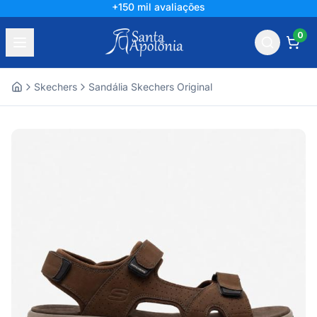
+150 mil avaliações
0
Skechers
Sandália Skechers Original
Home