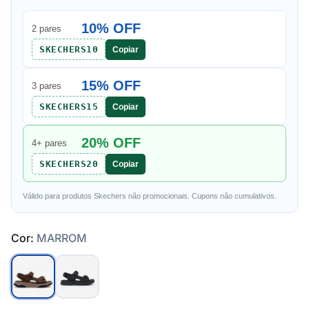
10% OFF
2 pares
SKECHERS10
Copiar
15% OFF
3 pares
SKECHERS15
Copiar
20% OFF
4+ pares
SKECHERS20
Copiar
Válido para produtos Skechers não promocionais. Cupons não cumulativos.
Cor:
MARROM