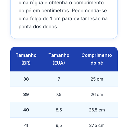
uma régua e obtenha o comprimento
do pé em centímetros. Recomenda-se
uma folga de 1 cm para evitar lesão na
ponta dos dedos.
Tamanho
Tamanho
Comprimento
(BR)
(EUA)
do pé
38
7
25 cm
39
7,5
26 cm
40
8,5
26,5 cm
41
9,5
27,5 cm