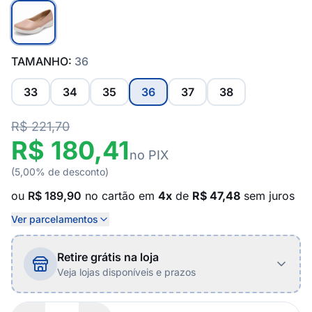
TAMANHO:
36
33
34
35
36
37
38
R$ 221,70
R$ 180,41
no PIX
(5,00% de desconto)
ou
R$ 189,90
no cartão em
4x
de
R$ 47,48
sem juros
Ver parcelamentos
Retire grátis na loja
Veja lojas disponíveis e prazos