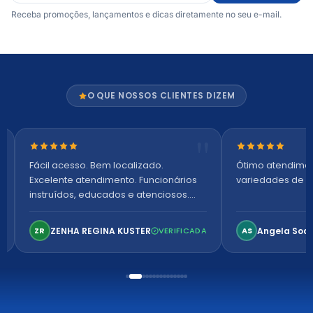
Receba promoções, lançamentos e dicas diretamente no seu e-mail.
O QUE NOSSOS CLIENTES DIZEM
Nota 5 de 5 estrelas
Nota 5 de 5 es
Fácil acesso. Bem localizado.
Ótimo atendime
Excelente atendimento. Funcionários
variedades de p
instruídos, educados e atenciosos.
Ambiente arejado, espaçoso e
confortável. Perfeito!
ZENHA REGINA KUSTER
Angela Soa
ZR
VERIFICADA
AS