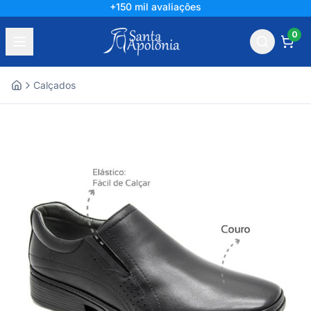
+150 mil avaliações
0
Calçados
Home