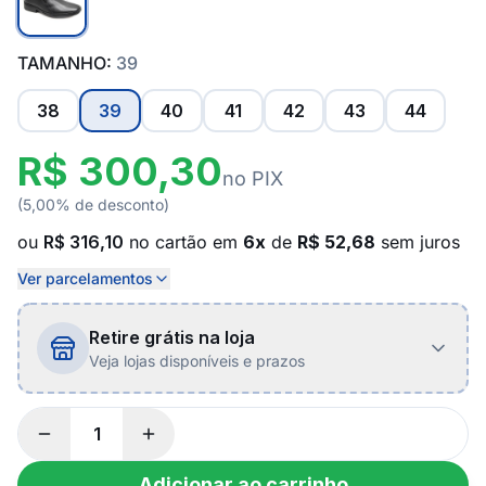
TAMANHO:
39
38
39
40
41
42
43
44
R$ 300,30
no PIX
(5,00% de desconto)
ou
R$ 316,10
no cartão em
6x
de
R$ 52,68
sem juros
Ver parcelamentos
Retire grátis na loja
Veja lojas disponíveis e prazos
Adicionar ao carrinho