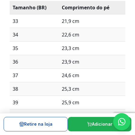
Tamanho (BR)
Comprimento do pé
33
21,9 cm
34
22,6 cm
35
23,3 cm
36
23,9 cm
37
24,6 cm
38
25,3 cm
39
25,9 cm
40
26,6 cm
Retire na loja
Adicionar