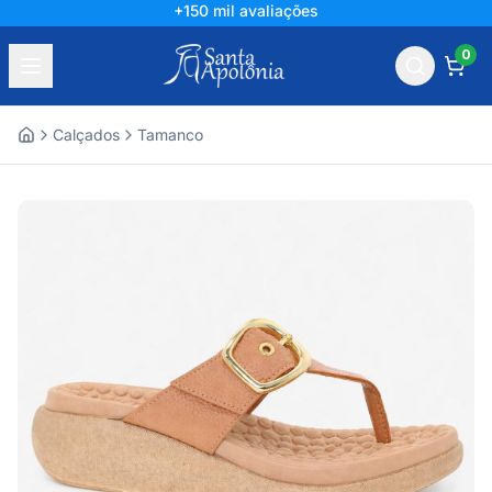
+150 mil avaliações
0
Calçados
Tamanco
Home