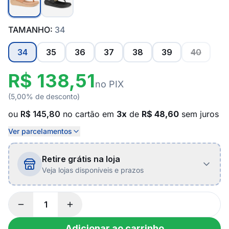
TAMANHO:
34
34
35
36
37
38
39
40
R$ 138,51
no PIX
(5,00% de desconto)
ou
R$ 145,80
no cartão em
3x
de
R$ 48,60
sem juros
Ver parcelamentos
Retire grátis na loja
Veja lojas disponíveis e prazos
Adicionar ao carrinho