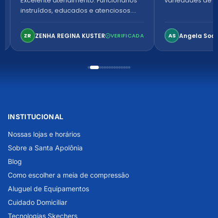
Excelente atendimento. Funcionários
variedades de p
instruídos, educados e atenciosos.
Ambiente arejado, espaçoso e
confortável. Perfeito!
ZENHA REGINA KUSTER
Angela Soa
ZR
VERIFICADA
AS
INSTITUCIONAL
Nossas lojas e horários
Sobre a Santa Apolônia
Blog
Como escolher a meia de compressão
Aluguel de Equipamentos
Cuidado Domiciliar
Tecnologias Skechers