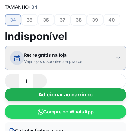
TAMANHO:
34
34
35
36
37
38
39
40
Indisponível
Retire grátis na loja
Veja lojas disponíveis e prazos
Adicionar ao carrinho
Compre no WhatsApp
Calcular frete e prazo