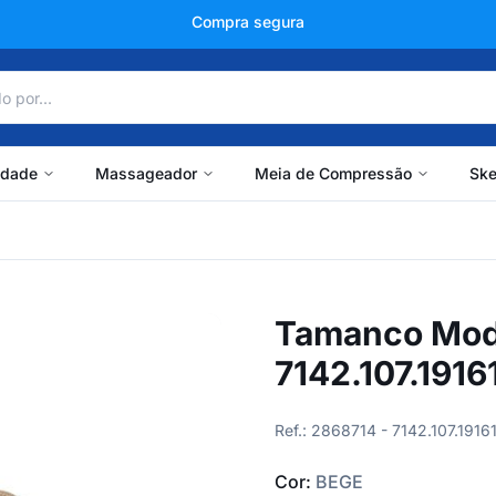
+150 mil avaliações
idade
Massageador
Meia de Compressão
Ske
Tamanco Moda
7142.107.1916
Ref.: 2868714 - 7142.107.191
Cor:
BEGE