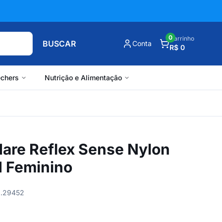
0
Carrinho
BUSCAR
Conta
R$ 0
chers
Nutrição e Alimentação
re Reflex Sense Nylon
1 Feminino
61.29452