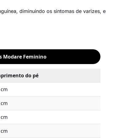
guínea, diminuindo os sintomas de varizes, e
as Modare Feminino
primento do pé
9 cm
6 cm
3 cm
9 cm