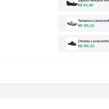
Sapato Modare Fem
R$ 93,48
Tamanco Levecomfo
R$ 195,32
Chinelo Levecomfor
R$ 195,32