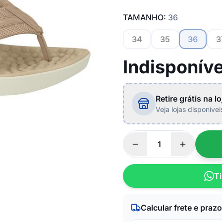
TAMANHO:
36
34
35
36
3
Indisponíve
Retire grátis na lo
Veja lojas disponíve
Ti
Calcular frete e prazo