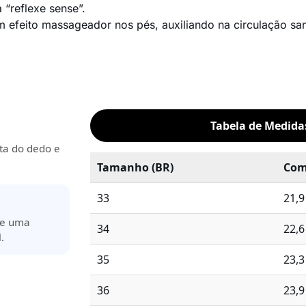
 “reflexe sense”.
 efeito massageador nos pés, auxiliando na circulação san
Tabela de Medid
ta do dedo e
Tamanho (BR)
Com
33
21,
ere uma
34
22,
.
35
23,
36
23,