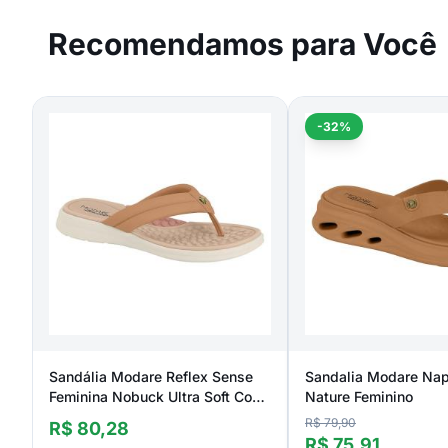
Recomendamos para Você
-32%
Sandália Modare Reflex Sense
Sandalia Modare Nap
Feminina Nobuck Ultra Soft Com
Nature Feminino
Tira Pronta
R$ 79,90
R$ 80,28
R$ 75,91