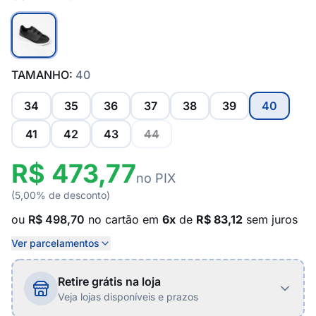
TAMANHO:
40
34
35
36
37
38
39
40
41
42
43
44
R$ 473,77
no PIX
(5,00% de desconto)
ou
R$ 498,70
no cartão em
6x
de
R$ 83,12
sem juros
Ver parcelamentos
Retire grátis na loja
Veja lojas disponíveis e prazos