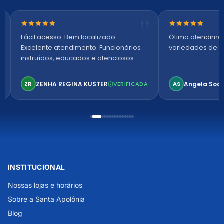
Nota 5 de 5 estrelas
Nota 5 de 5 es
Fácil acesso. Bem localizado.
Ótimo atendime
Excelente atendimento. Funcionários
variedades de p
instruídos, educados e atenciosos.
Ambiente arejado, espaçoso e
confortável. Perfeito!
ZENHA REGINA KUSTER
Angela Soa
ZR
VERIFICADA
AS
INSTITUCIONAL
Nossas lojas e horários
Sobre a Santa Apolônia
Blog