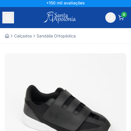
+150 mil avaliações
0
Calçados
Sandália Ortopédica
Home