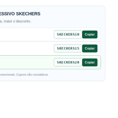
SSIVO SKECHERS
, maior o desconto.
SKECHERS10
Copiar
SKECHERS15
Copiar
SKECHERS20
Copiar
romocionais. Cupons não cumulativos.