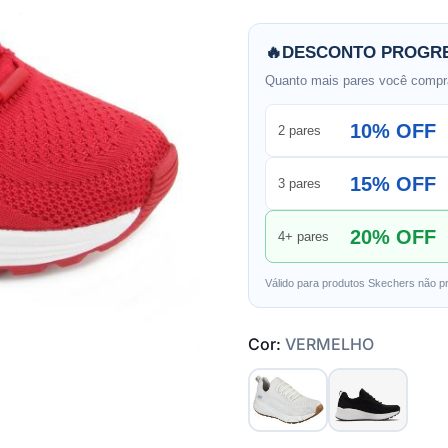
🔥
DESCONTO PROGRE
Quanto mais pares você compra
10% OFF
2 pares
15% OFF
3 pares
20% OFF
4+ pares
Válido para produtos Skechers não p
Cor:
VERMELHO