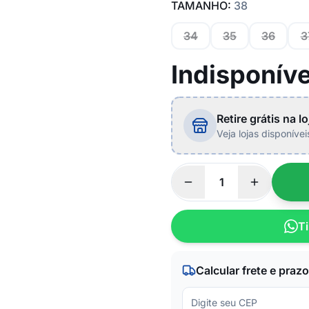
TAMANHO:
38
34
35
36
3
Indisponíve
Retire grátis na lo
Veja lojas disponíve
Ti
Calcular frete e prazo