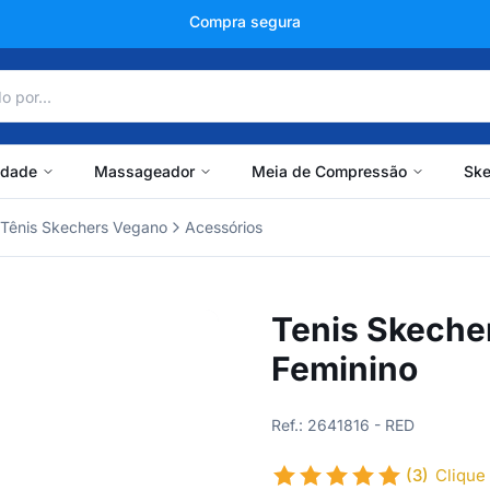
+150 mil avaliações
idade
Massageador
Meia de Compressão
Ske
Tênis Skechers Vegano
Acessórios
Tenis Skeche
Feminino
Ref.: 2641816 - RED
(3)
Clique 