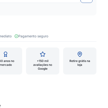
 imediato
Pagamento seguro
60 anos no
+150 mil
Retire grátis na
mercado
avaliações no
loja
Google
e