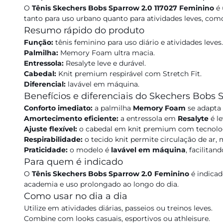
O
Tênis Skechers Bobs Sparrow 2.0 117027 Feminino
é 
tanto para uso urbano quanto para atividades leves, com
Resumo rápido do produto
Função:
tênis feminino para uso diário e atividades leves.
Palmilha:
Memory Foam ultra macia.
Entressola:
Resalyte leve e durável.
Cabedal:
Knit premium respirável com Stretch Fit.
Diferencial:
lavável em máquina.
Benefícios e diferenciais do Skechers Bobs 
Conforto imediato:
a palmilha
Memory Foam
se adapta 
Amortecimento eficiente:
a entressola em
Resalyte
é le
Ajuste flexível:
o cabedal em knit premium com tecnol
Respirabilidade:
o tecido knit permite circulação de ar,
Praticidade:
o modelo é
lavável em máquina
, facilitan
Para quem é indicado
O
Tênis Skechers Bobs Sparrow 2.0 Feminino
é indica
academia e uso prolongado ao longo do dia.
Como usar no dia a dia
Utilize em atividades diárias, passeios ou treinos leves.
Combine com looks casuais, esportivos ou athleisure.