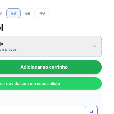
7
38
39
40
l
ja
is e prazos
Adicionar ao carrinho
rar dúvida com um especialista