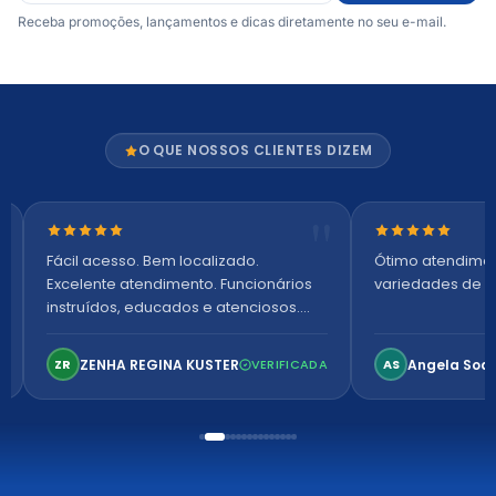
Receba promoções, lançamentos e dicas diretamente no seu e-mail.
O QUE NOSSOS CLIENTES DIZEM
Nota 5 de 5 estrelas
Nota 5 de 5 es
Fácil acesso. Bem localizado.
Ótimo atendime
Excelente atendimento. Funcionários
variedades de p
instruídos, educados e atenciosos.
Ambiente arejado, espaçoso e
confortável. Perfeito!
ZENHA REGINA KUSTER
Angela Soa
ZR
VERIFICADA
AS