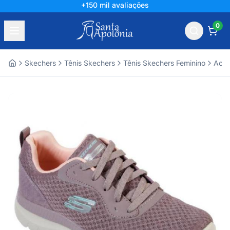
+150 mil avaliações
0
Skechers
Tênis Skechers
Tênis Skechers Feminino
Aces
Home