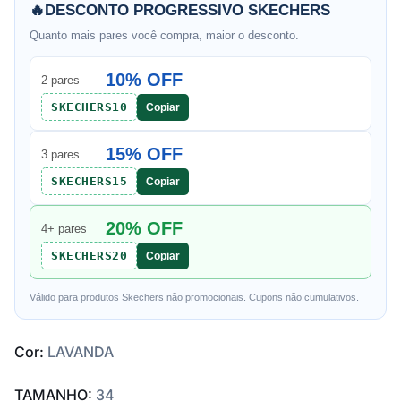
🔥
DESCONTO PROGRESSIVO SKECHERS
Quanto mais pares você compra, maior o desconto.
10% OFF
2 pares
SKECHERS10
Copiar
15% OFF
3 pares
SKECHERS15
Copiar
20% OFF
4+ pares
SKECHERS20
Copiar
Válido para produtos Skechers não promocionais. Cupons não cumulativos.
Cor:
LAVANDA
TAMANHO:
34