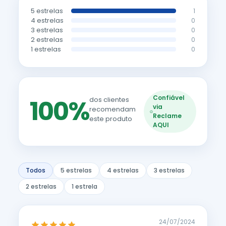
5 estrelas
1
4 estrelas
0
3 estrelas
0
2 estrelas
0
1 estrelas
0
Confiável
100%
dos clientes
via
recomendam
Reclame
este produto
AQUI
Todos
5 estrelas
4 estrelas
3 estrelas
2 estrelas
1 estrela
24/07/2024