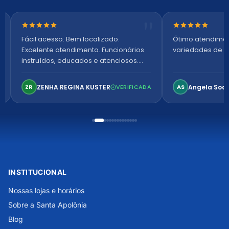
Nota 5 de 5 estrelas
Nota 5 de 5 es
Fácil acesso. Bem localizado.
Ótimo atendime
Excelente atendimento. Funcionários
variedades de p
instruídos, educados e atenciosos.
Ambiente arejado, espaçoso e
confortável. Perfeito!
ZENHA REGINA KUSTER
Angela Soa
ZR
VERIFICADA
AS
INSTITUCIONAL
Nossas lojas e horários
Sobre a Santa Apolônia
Blog