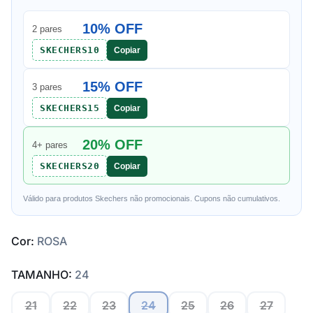
10% OFF
2 pares
SKECHERS10
Copiar
15% OFF
3 pares
SKECHERS15
Copiar
20% OFF
4+ pares
SKECHERS20
Copiar
Válido para produtos Skechers não promocionais. Cupons não cumulativos.
Cor:
ROSA
TAMANHO:
24
21
22
23
24
25
26
27