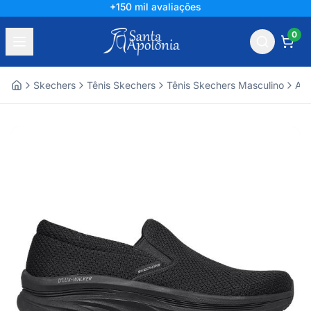
+150 mil avaliações
0
Skechers
Tênis Skechers
Tênis Skechers Masculino
Ace
Home