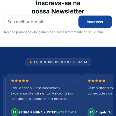
Inscreva-se na
nossa Newsletter
Inscrever
Receba promoções, lançamentos e dicas diretamente no seu e-mail.
O QUE NOSSOS CLIENTES DIZEM
Nota 5 de 5 estrelas
Nota 5 de 5 es
Fácil acesso. Bem localizado.
Ótimo atendime
Excelente atendimento. Funcionários
variedades de p
instruídos, educados e atenciosos.
Ambiente arejado, espaçoso e
confortável. Perfeito!
ZENHA REGINA KUSTER
Angela Soa
ZR
VERIFICADA
AS