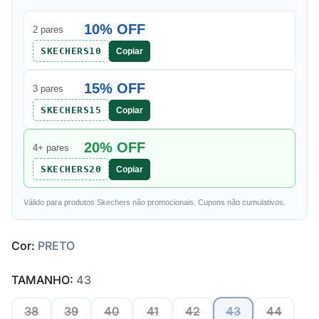
10% OFF
2 pares
SKECHERS10
Copiar
15% OFF
3 pares
SKECHERS15
Copiar
20% OFF
4+ pares
SKECHERS20
Copiar
Válido para produtos Skechers não promocionais. Cupons não cumulativos.
Cor:
PRETO
TAMANHO:
43
38
39
40
41
42
43
44