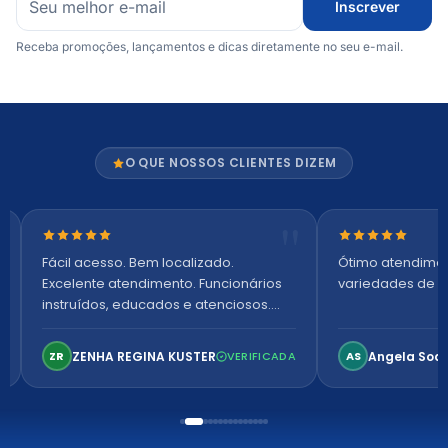
Inscrever
Receba promoções, lançamentos e dicas diretamente no seu e-mail.
O QUE NOSSOS CLIENTES DIZEM
Nota 5 de 5 estrelas
Nota 5 de 5 es
Fácil acesso. Bem localizado.
Ótimo atendime
Excelente atendimento. Funcionários
variedades de p
instruídos, educados e atenciosos.
Ambiente arejado, espaçoso e
confortável. Perfeito!
ZENHA REGINA KUSTER
Angela Soa
ZR
VERIFICADA
AS