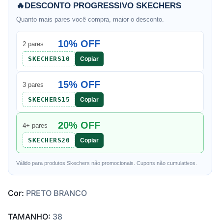
🔥
DESCONTO PROGRESSIVO SKECHERS
Quanto mais pares você compra, maior o desconto.
10% OFF
2 pares
SKECHERS10
Copiar
15% OFF
3 pares
SKECHERS15
Copiar
20% OFF
4+ pares
SKECHERS20
Copiar
Válido para produtos Skechers não promocionais. Cupons não cumulativos.
Cor:
PRETO BRANCO
TAMANHO:
38