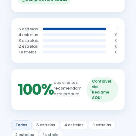
5 estrelas
1
4 estrelas
0
3 estrelas
0
2 estrelas
0
1 estrelas
0
Confiável
100%
dos clientes
via
recomendam
Reclame
este produto
AQUI
Todos
5 estrelas
4 estrelas
3 estrelas
2 estrelas
1 estrela