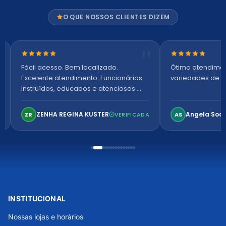
O QUE NOSSOS CLIENTES DIZEM
Nota 5 de 5 estrelas
Nota 5 de 5 es
Fácil acesso. Bem localizado.
Ótimo atendime
Excelente atendimento. Funcionários
variedades de p
instruídos, educados e atenciosos.
Ambiente arejado, espaçoso e
confortável. Perfeito!
ZENHA REGINA KUSTER
Angela Soa
ZR
VERIFICADA
AS
INSTITUCIONAL
Nossas lojas e horários