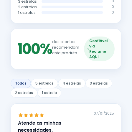
3 estrelas
0
2 estrelas
0
1 estrelas
0
Confiável
100%
dos clientes
via
recomendam
Reclame
este produto
AQUI
Todos
5 estrelas
4 estrelas
3 estrelas
2 estrelas
1 estrela
07/01/2025
Atende as minhas
necessidades.