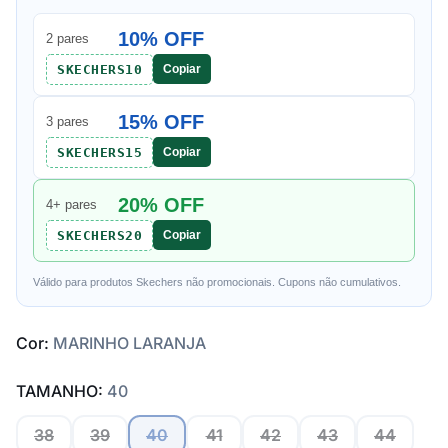
10% OFF
2 pares
SKECHERS10
Copiar
15% OFF
3 pares
SKECHERS15
Copiar
20% OFF
4+ pares
SKECHERS20
Copiar
Válido para produtos Skechers não promocionais. Cupons não cumulativos.
Cor:
MARINHO LARANJA
TAMANHO:
40
38
39
40
41
42
43
44