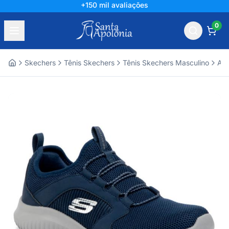
+150 mil avaliações
0
Skechers
Tênis Skechers
Tênis Skechers Masculino
Ace
Home