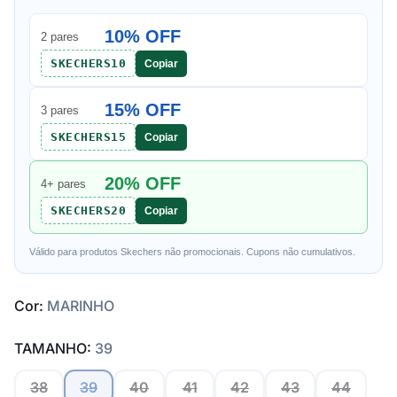
10% OFF
2 pares
SKECHERS10
Copiar
15% OFF
3 pares
SKECHERS15
Copiar
20% OFF
4+ pares
SKECHERS20
Copiar
Válido para produtos Skechers não promocionais. Cupons não cumulativos.
Cor:
MARINHO
TAMANHO:
39
38
39
40
41
42
43
44