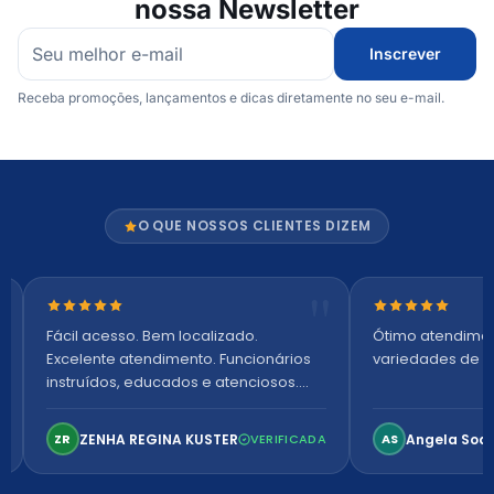
nossa Newsletter
Inscrever
Receba promoções, lançamentos e dicas diretamente no seu e-mail.
O QUE NOSSOS CLIENTES DIZEM
Nota 5 de 5 estrelas
Nota 5 de 5 es
Fácil acesso. Bem localizado.
Ótimo atendime
Excelente atendimento. Funcionários
variedades de p
instruídos, educados e atenciosos.
Ambiente arejado, espaçoso e
confortável. Perfeito!
ZENHA REGINA KUSTER
Angela Soa
ZR
VERIFICADA
AS