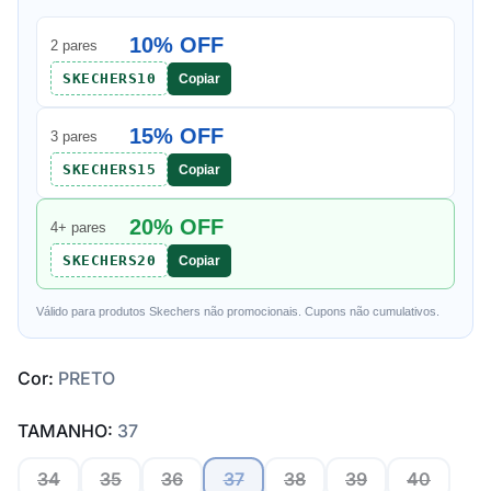
10% OFF
2 pares
SKECHERS10
Copiar
15% OFF
3 pares
SKECHERS15
Copiar
20% OFF
4+ pares
SKECHERS20
Copiar
Válido para produtos Skechers não promocionais. Cupons não cumulativos.
Cor:
PRETO
TAMANHO:
37
34
35
36
37
38
39
40