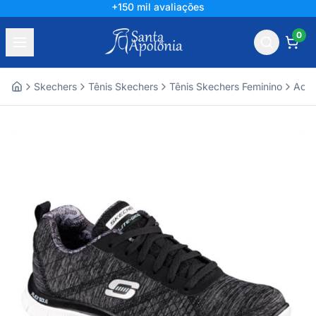
+150 mil avaliações
0
Skechers
Tênis Skechers
Tênis Skechers Feminino
Aces
Home