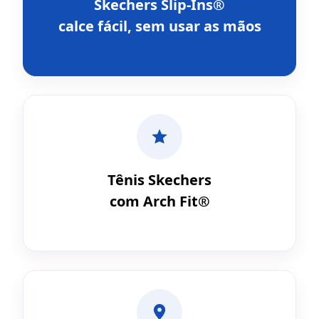
Skechers Slip-Ins®
calce fácil, sem usar as mãos
Tênis Skechers
com Arch Fit®