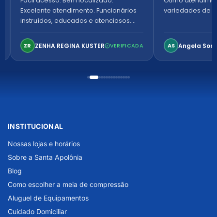
Fácil acesso. Bem localizado.
Ótimo atendime
Excelente atendimento. Funcionários
variedades de p
instruídos, educados e atenciosos.
Ambiente arejado, espaçoso e
confortável. Perfeito!
ZENHA REGINA KUSTER
Angela Soa
ZR
VERIFICADA
AS
INSTITUCIONAL
Nossas lojas e horários
Sobre a Santa Apolônia
Blog
Como escolher a meia de compressão
Aluguel de Equipamentos
Cuidado Domiciliar