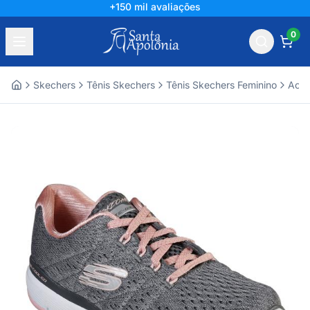
+150 mil avaliações
0
Skechers
Tênis Skechers
Tênis Skechers Feminino
Aces
Home