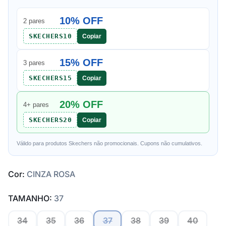
10% OFF
2 pares
SKECHERS10
Copiar
15% OFF
3 pares
SKECHERS15
Copiar
20% OFF
4+ pares
SKECHERS20
Copiar
Válido para produtos Skechers não promocionais. Cupons não cumulativos.
Cor:
CINZA ROSA
TAMANHO:
37
34
35
36
37
38
39
40