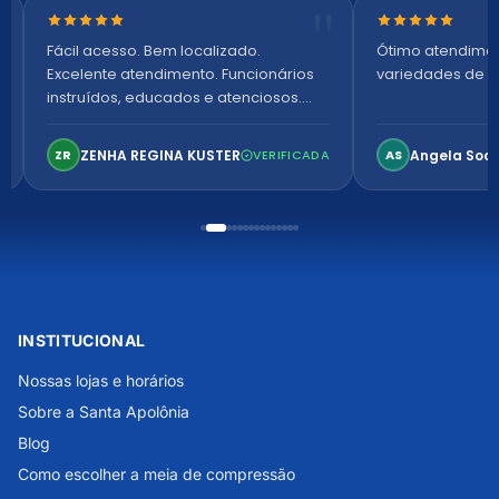
Nota 5 de 5 estrelas
Nota 5 de 5 es
Fácil acesso. Bem localizado.
Ótimo atendime
Excelente atendimento. Funcionários
variedades de p
instruídos, educados e atenciosos.
Ambiente arejado, espaçoso e
confortável. Perfeito!
ZENHA REGINA KUSTER
Angela Soa
ZR
VERIFICADA
AS
INSTITUCIONAL
Nossas lojas e horários
Sobre a Santa Apolônia
Blog
Como escolher a meia de compressão