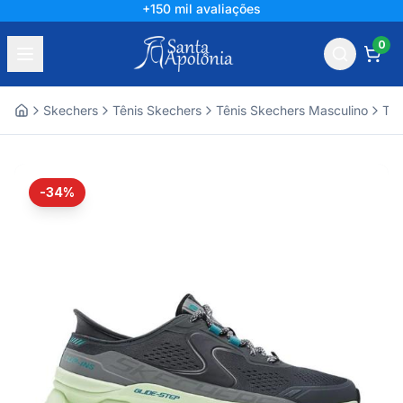
+150 mil avaliações
0
Skechers
Tênis Skechers
Tênis Skechers Masculino
Tên
Home
-34%