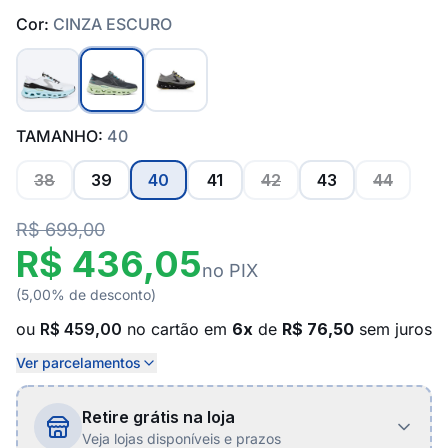
Cor:
CINZA ESCURO
TAMANHO:
40
38
39
40
41
42
43
44
R$ 699,00
R$ 436,05
no PIX
(5,00% de desconto)
ou
R$ 459,00
no cartão em
6x
de
R$ 76,50
sem juros
Ver parcelamentos
Retire grátis na loja
Veja lojas disponíveis e prazos