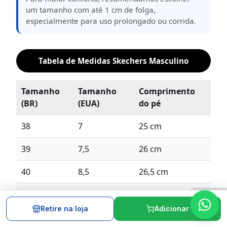
um tamanho com até 1 cm de folga,
especialmente para uso prolongado ou corrida.
Tabela de Medidas Skechers Masculino
Tamanho
Tamanho
Comprimento
(BR)
(EUA)
do pé
38
7
25 cm
39
7,5
26 cm
40
8,5
26,5 cm
41
9,5
27,5 cm
Retire na loja
Adicionar
42
10
28 cm