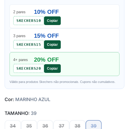
10% OFF
2 pares
SKECHERS10
Copiar
15% OFF
3 pares
SKECHERS15
Copiar
20% OFF
4+ pares
SKECHERS20
Copiar
Válido para produtos Skechers não promocionais. Cupons não cumulativos.
Cor:
MARINHO AZUL
TAMANHO:
39
34
35
36
37
38
39