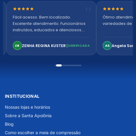
Nota 5 de 5 estrelas
Nota 5 de 5 es
Fácil acesso. Bem localizado.
Ótimo atendime
Excelente atendimento. Funcionários
variedades de p
instruídos, educados e atenciosos.
Ambiente arejado, espaçoso e
confortável. Perfeito!
ZENHA REGINA KUSTER
Angela Soa
ZR
VERIFICADA
AS
INSTITUCIONAL
Nossas lojas e horários
Sobre a Santa Apolônia
Blog
Como escolher a meia de compressão