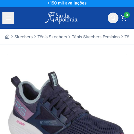
+150 mil avaliações
0
Skechers
Tênis Skechers
Tênis Skechers Feminino
Têni
Home