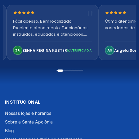
Nota 5 de 5 estrelas
Nota 5 de 5 es
Fácil acesso. Bem localizado.
Ótimo atendime
Excelente atendimento. Funcionários
variedades de p
instruídos, educados e atenciosos.
Ambiente arejado, espaçoso e
confortável. Perfeito!
ZENHA REGINA KUSTER
Angela Soa
ZR
VERIFICADA
AS
INSTITUCIONAL
Nossas lojas e horários
Sobre a Santa Apolônia
Blog