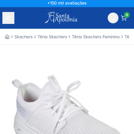
+150 mil avaliações
0
Skechers
Tênis Skechers
Tênis Skechers Feminino
Têni
Home