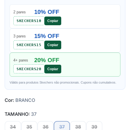
10% OFF
2 pares
SKECHERS10
Copiar
15% OFF
3 pares
SKECHERS15
Copiar
20% OFF
4+ pares
SKECHERS20
Copiar
Válido para produtos Skechers não promocionais. Cupons não cumulativos.
Cor:
BRANCO
TAMANHO:
37
34
35
36
37
38
39