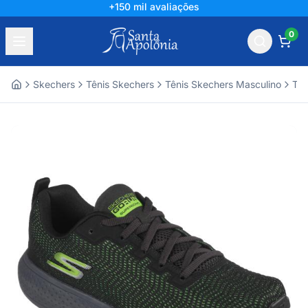
+150 mil avaliações
0
Skechers
Tênis Skechers
Tênis Skechers Masculino
Tên
Home