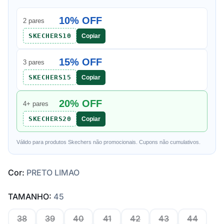
10% OFF
2 pares
SKECHERS10
Copiar
15% OFF
3 pares
SKECHERS15
Copiar
20% OFF
4+ pares
SKECHERS20
Copiar
Válido para produtos Skechers não promocionais. Cupons não cumulativos.
Cor:
PRETO LIMAO
TAMANHO:
45
38
39
40
41
42
43
44