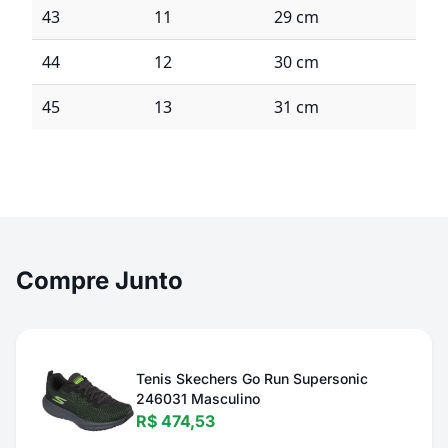
43
11
29 cm
44
12
30 cm
45
13
31 cm
Compre Junto
Tenis Skechers Go Run Supersonic
246031 Masculino
R$ 474,53