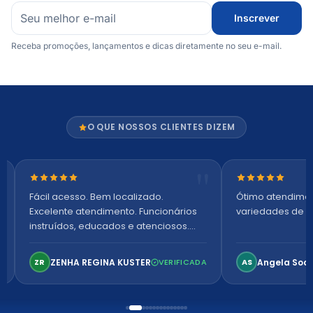
Inscrever
Receba promoções, lançamentos e dicas diretamente no seu e-mail.
O QUE NOSSOS CLIENTES DIZEM
Nota 5 de 5 estrelas
Nota 5 de 5 es
Fácil acesso. Bem localizado.
Ótimo atendime
Excelente atendimento. Funcionários
variedades de p
instruídos, educados e atenciosos.
Ambiente arejado, espaçoso e
confortável. Perfeito!
ZENHA REGINA KUSTER
Angela Soa
ZR
VERIFICADA
AS