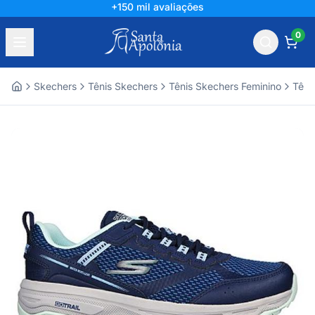
+150 mil avaliações
0
Skechers
Tênis Skechers
Tênis Skechers Feminino
Têni
Home