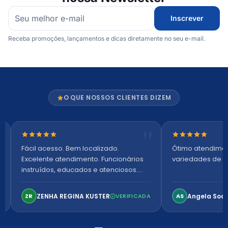
Inscrever
Receba promoções, lançamentos e dicas diretamente no seu e-mail.
O QUE NOSSOS CLIENTES DIZEM
Nota 5 de 5 estrelas
Nota 5 de 5 es
Fácil acesso. Bem localizado.
Ótimo atendime
Excelente atendimento. Funcionários
variedades de p
instruídos, educados e atenciosos.
Ambiente arejado, espaçoso e
confortável. Perfeito!
ZENHA REGINA KUSTER
Angela Soa
ZR
VERIFICADA
AS