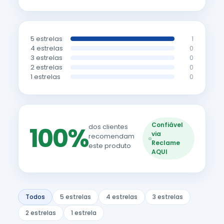
5 estrelas
1
4 estrelas
0
3 estrelas
0
2 estrelas
0
1 estrelas
0
Confiável
100%
dos clientes
via
recomendam
Reclame
este produto
AQUI
Todos
5 estrelas
4 estrelas
3 estrelas
2 estrelas
1 estrela