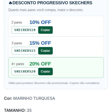
🔥
DESCONTO PROGRESSIVO SKECHERS
Quanto mais pares você compra, maior o desconto.
10% OFF
2 pares
SKECHERS10
Copiar
15% OFF
3 pares
SKECHERS15
Copiar
20% OFF
4+ pares
SKECHERS20
Copiar
Válido para produtos Skechers não promocionais. Cupons não cumulativos.
Cor:
MARINHO TURQUESA
TAMANHO:
35