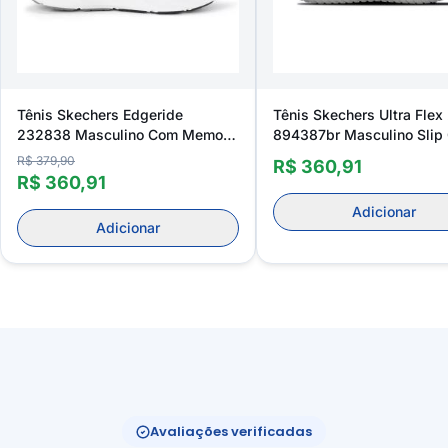
Tênis Skechers Edgeride
Tênis Skechers Ultra Flex
232838 Masculino Com Memory
894387br Masculino Slip
Foam Para Caminhada
R$ 379,90
R$ 360,91
R$ 360,91
Adicionar
Adicionar
Avaliações verificadas