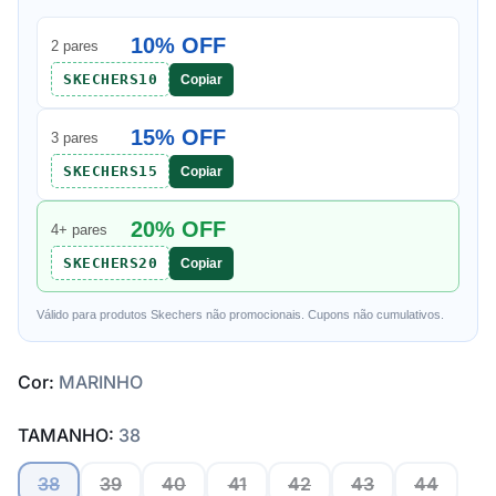
10% OFF
2 pares
SKECHERS10
Copiar
15% OFF
3 pares
SKECHERS15
Copiar
20% OFF
4+ pares
SKECHERS20
Copiar
Válido para produtos Skechers não promocionais. Cupons não cumulativos.
Cor:
MARINHO
TAMANHO:
38
38
39
40
41
42
43
44