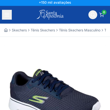
+150 mil avaliações
0
Skechers
Tênis Skechers
Tênis Skechers Masculino
Tên
Home