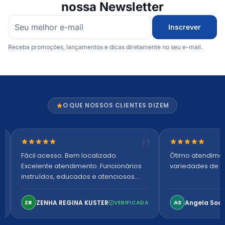
nossa Newsletter
Inscrever
Receba promoções, lançamentos e dicas diretamente no seu e-mail.
O QUE NOSSOS CLIENTES DIZEM
Nota 5 de 5 estrelas
Nota 5 de 5 es
Fácil acesso. Bem localizado.
Ótimo atendime
Excelente atendimento. Funcionários
variedades de p
instruídos, educados e atenciosos.
Ambiente arejado, espaçoso e
confortável. Perfeito!
ZENHA REGINA KUSTER
Angela Soa
ZR
VERIFICADA
AS