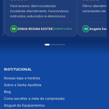
Nota 5 de 5 estrelas
Nota 5 de 5 es
Fácil acesso. Bem localizado.
Ótimo atendime
Excelente atendimento. Funcionários
variedades de p
instruídos, educados e atenciosos.
Ambiente arejado, espaçoso e
confortável. Perfeito!
ZENHA REGINA KUSTER
Angela Soa
ZR
VERIFICADA
AS
INSTITUCIONAL
Nossas lojas e horários
Sobre a Santa Apolônia
Blog
Como escolher a meia de compressão
Aluguel de Equipamentos