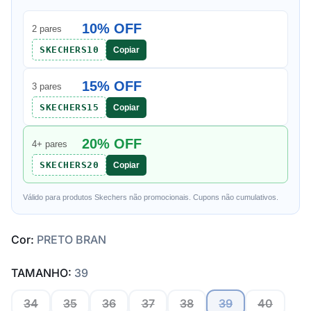
10% OFF
2 pares
SKECHERS10
Copiar
15% OFF
3 pares
SKECHERS15
Copiar
20% OFF
4+ pares
SKECHERS20
Copiar
Válido para produtos Skechers não promocionais. Cupons não cumulativos.
Cor:
PRETO BRAN
TAMANHO:
39
34
35
36
37
38
39
40