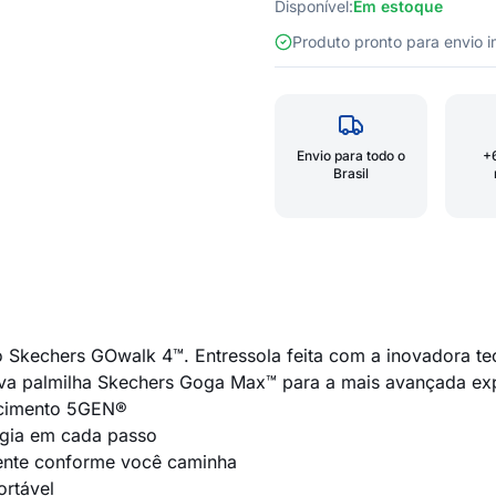
Disponível:
Em estoque
Produto pronto para envio
Envio para todo o
+
Brasil
o Skechers GOwalk 4™. Entressola feita com a inovadora t
va palmilha Skechers Goga Max™ para a mais avançada expe
ecimento 5GEN®
rgia em cada passo
ente conforme você caminha
ortável