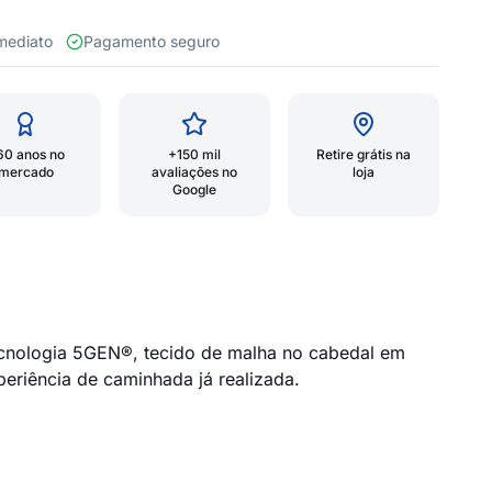
 imediato
Pagamento seguro
60 anos no
+150 mil
Retire grátis na
mercado
avaliações no
loja
Google
ecnologia 5GEN®, tecido de malha no cabedal em
riência de caminhada já realizada.