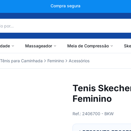
+150 mil avaliações
idade
Massageador
Meia de Compressão
Ske
Tênis para Caminhada
Feminino
Acessórios
Tenis Skeche
Feminino
Ref.: 2406700 - BKW