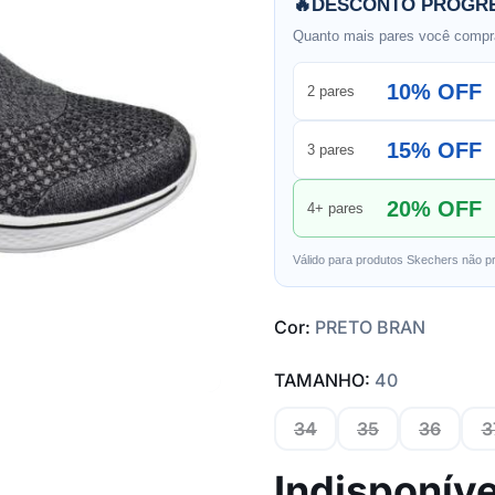
🔥
DESCONTO PROGRE
Quanto mais pares você compra
10% OFF
2 pares
15% OFF
3 pares
20% OFF
4+ pares
Válido para produtos Skechers não p
Cor:
PRETO BRAN
TAMANHO:
40
34
35
36
3
Indisponíve