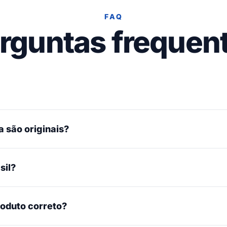
FAQ
rguntas frequen
 são originais?
sil?
roduto correto?