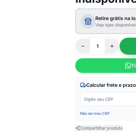
Retire grátis na lo
Veja lojas disponíve
Ti
Calcular frete e prazo
Não sei meu CEP
Compartilhar produto