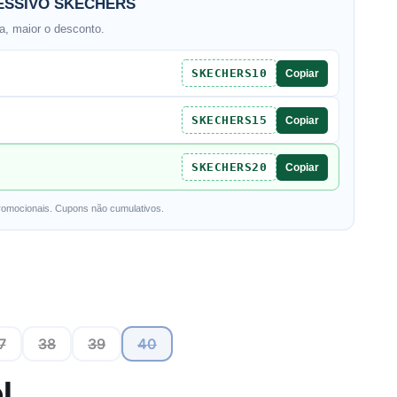
SSIVO SKECHERS
, maior o desconto.
SKECHERS10
Copiar
SKECHERS15
Copiar
SKECHERS20
Copiar
romocionais. Cupons não cumulativos.
7
38
39
40
l