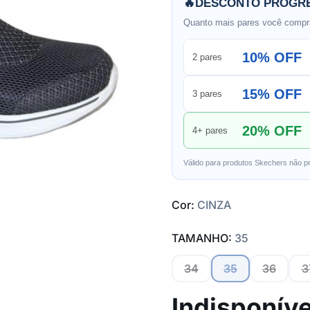
🔥
DESCONTO PROGRE
Quanto mais pares você compra
10% OFF
2 pares
15% OFF
3 pares
20% OFF
4+ pares
Válido para produtos Skechers não p
Cor:
CINZA
TAMANHO:
35
34
35
36
3
Indisponíve