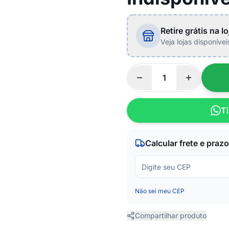
Retire grátis na lo
Veja lojas disponíve
Ti
Calcular frete e prazo
Não sei meu CEP
Compartilhar produto