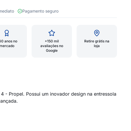
 imediato
Pagamento seguro
60 anos no
+150 mil
Retire grátis na
mercado
avaliações no
loja
Google
 - Propel. Possui um inovador design na entressola
vançada.