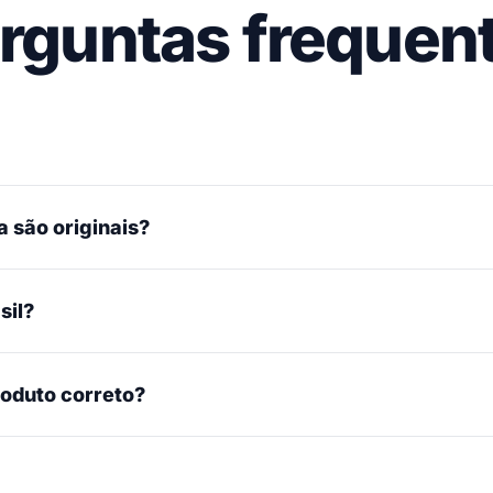
rguntas frequen
 são originais?
sil?
roduto correto?