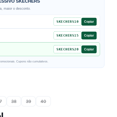
SSIVO SKECHERS
, maior o desconto.
SKECHERS10
Copiar
SKECHERS15
Copiar
SKECHERS20
Copiar
romocionais. Cupons não cumulativos.
7
38
39
40
l