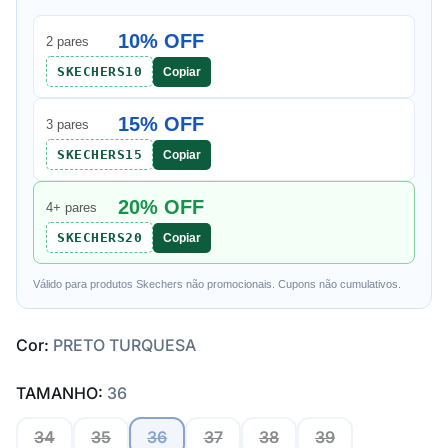
10% OFF
2 pares
SKECHERS10
Copiar
15% OFF
3 pares
SKECHERS15
Copiar
20% OFF
4+ pares
SKECHERS20
Copiar
Válido para produtos Skechers não promocionais. Cupons não cumulativos.
Cor:
PRETO TURQUESA
TAMANHO:
36
34
35
36
37
38
39