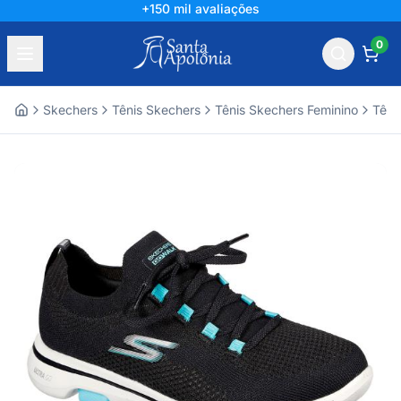
+150 mil avaliações
0
Skechers
Tênis Skechers
Tênis Skechers Feminino
Têni
Home