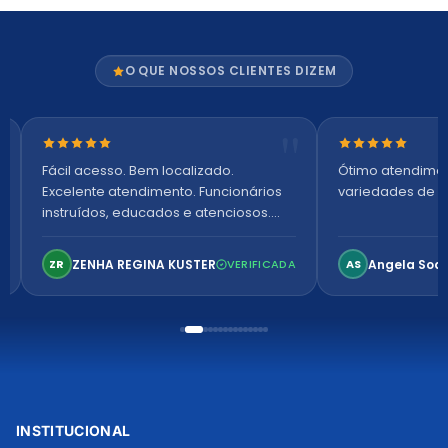
O QUE NOSSOS CLIENTES DIZEM
Nota 5 de 5 estrelas
Nota 5 de 5 es
Fácil acesso. Bem localizado.
Ótimo atendime
Excelente atendimento. Funcionários
variedades de p
instruídos, educados e atenciosos.
Ambiente arejado, espaçoso e
confortável. Perfeito!
ZENHA REGINA KUSTER
Angela Soa
ZR
VERIFICADA
AS
INSTITUCIONAL