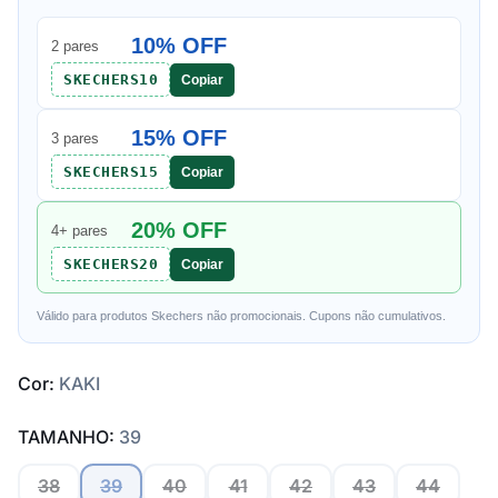
10% OFF
2 pares
SKECHERS10
Copiar
15% OFF
3 pares
SKECHERS15
Copiar
20% OFF
4+ pares
SKECHERS20
Copiar
Válido para produtos Skechers não promocionais. Cupons não cumulativos.
Cor:
KAKI
TAMANHO:
39
38
39
40
41
42
43
44