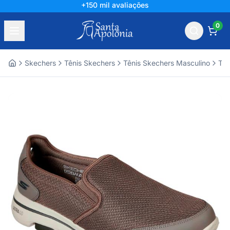
+150 mil avaliações
0
Skechers
Tênis Skechers
Tênis Skechers Masculino
Tên
Home