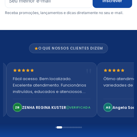
Inscrever
Receba promoções, lançamentos e dicas diretamente no seu e-mail.
O QUE NOSSOS CLIENTES DIZEM
Nota 5 de 5 estrelas
Nota 5 de 5 es
Fácil acesso. Bem localizado.
Ótimo atendime
Excelente atendimento. Funcionários
variedades de p
instruídos, educados e atenciosos.
Ambiente arejado, espaçoso e
confortável. Perfeito!
ZENHA REGINA KUSTER
Angela Soa
ZR
VERIFICADA
AS