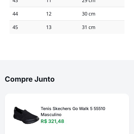
43
11
29 cm
44
12
30 cm
45
13
31 cm
Compre Junto
Tenis Skechers Go Walk 5 55510
Masculino
R$ 321,48