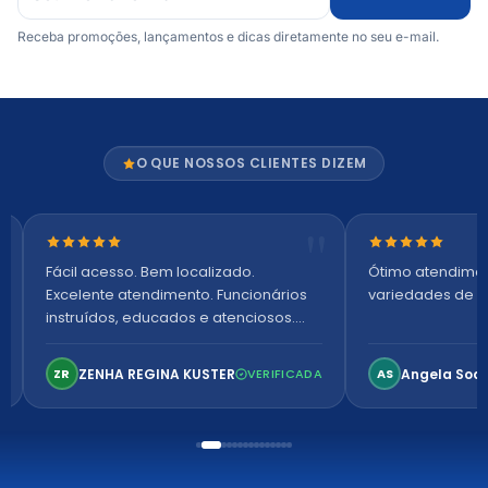
Receba promoções, lançamentos e dicas diretamente no seu e-mail.
O QUE NOSSOS CLIENTES DIZEM
Nota 5 de 5 estrelas
Nota 5 de 5 es
Fácil acesso. Bem localizado.
Ótimo atendime
Excelente atendimento. Funcionários
variedades de p
instruídos, educados e atenciosos.
Ambiente arejado, espaçoso e
confortável. Perfeito!
ZENHA REGINA KUSTER
Angela Soa
ZR
VERIFICADA
AS