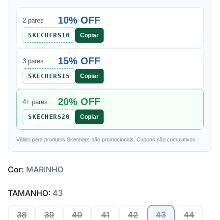
10% OFF
2 pares
SKECHERS10
Copiar
15% OFF
3 pares
SKECHERS15
Copiar
20% OFF
4+ pares
SKECHERS20
Copiar
Válido para produtos Skechers não promocionais. Cupons não cumulativos.
Cor:
MARINHO
TAMANHO:
43
38
39
40
41
42
43
44