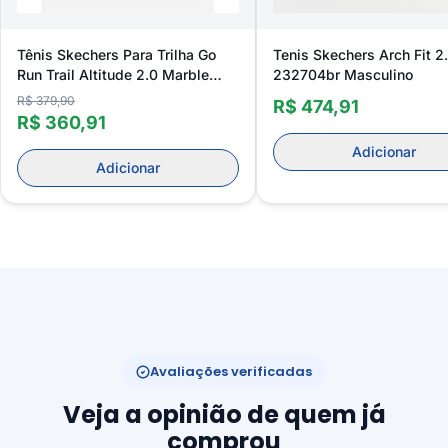
Tênis Skechers Para Trilha Go
Tenis Skechers Arch Fit 2
Run Trail Altitude 2.0 Marble
232704br Masculino
Rock 3.0 Masculino 220754
R$ 379,90
R$ 474,91
R$ 360,91
Adicionar
Adicionar
Avaliações verificadas
Veja a opinião de quem já
comprou