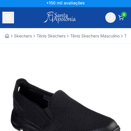
+150 mil avaliações
0
Skechers
Tênis Skechers
Tênis Skechers Masculino
Tên
Home