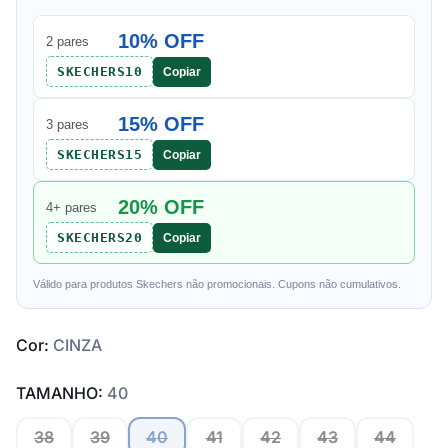
10% OFF
2 pares
SKECHERS10
Copiar
15% OFF
3 pares
SKECHERS15
Copiar
20% OFF
4+ pares
SKECHERS20
Copiar
Válido para produtos Skechers não promocionais. Cupons não cumulativos.
Cor:
CINZA
TAMANHO:
40
38
39
40
41
42
43
44