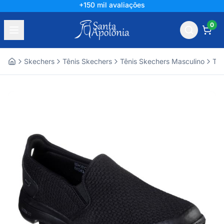
+150 mil avaliações
0
Skechers
Tênis Skechers
Tênis Skechers Masculino
Tên
Home