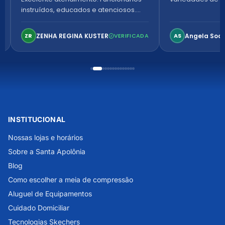
instruídos, educados e atenciosos.
Ambiente arejado, espaçoso e
confortável. Perfeito!
ZENHA REGINA KUSTER
Angela Soa
ZR
VERIFICADA
AS
INSTITUCIONAL
Nossas lojas e horários
Sobre a Santa Apolônia
Blog
Como escolher a meia de compressão
Aluguel de Equipamentos
Cuidado Domiciliar
Tecnologias Skechers