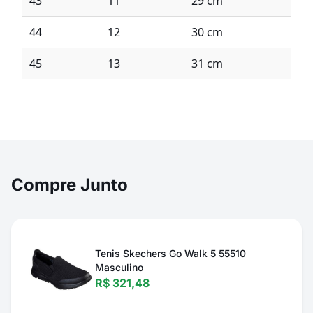
43
11
29 cm
44
12
30 cm
45
13
31 cm
Compre Junto
Tenis Skechers Go Walk 5 55510
Masculino
R$ 321,48